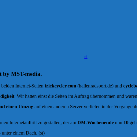
st
rt by MST-media.
beiden Internet-Seiten
trickcycler.com
(hallenradsport.de) und
cycleb
digkeit
. Wir hatten einst die Seiten im Auftrag übernommen und ware
nd einen Umzug
auf einen anderen Server verliefen in der Vergangen
en Internetauftritt zu gestalten, der am
DM-Wochenende
nun
10
geht
 unter einem Dach. (
st
)