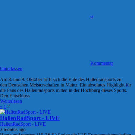
st
Kommentar
hinterlassen
Am 8. und 9. Oktober trifft sich die Elite des Hallenradsports zu
den Deutschen Meisterschaften in Mainz. Ein absolutes Highlight für
die Fans des Hallenradsports mitten in der Hochburg dieses Sports.
Den Entschluss
Weiterlesen
Posts
Vorherige
«
1
2
Beiträge
pagination
HallenRadSport - LIVE
HallenRadSport - LIVE
3 months ago
Heute und morgen (15./16.5.) finden die U19-Europameisterschaften