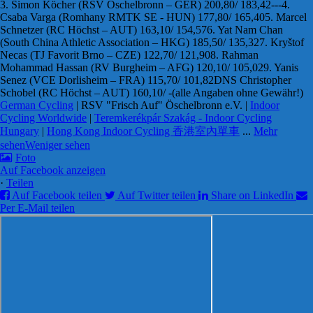
3. Simon Köcher (RSV Öschelbronn – GER) 200,80/ 183,42
---
4.
Csaba Varga (Romhany RMTK SE - HUN) 177,80/ 165,40
5. Marcel
Schnetzer (RC Höchst – AUT) 163,10/ 154,57
6. Yat Nam Chan
(South China Athletic Association – HKG) 185,50/ 135,32
7. Kryštof
Necas (TJ Favorit Brno – CZE) 122,70/ 121,90
8. Rahman
Mohammad Hassan (RV Burgheim – AFG) 120,10/ 105,02
9. Yanis
Senez (VCE Dorlisheim – FRA) 115,70/ 101,82
DNS Christopher
Schobel (RC Höchst – AUT) 160,10/ -
(alle Angaben ohne Gewähr!)
German Cycling
| RSV "Frisch Auf" Öschelbronn e.V. |
Indoor
Cycling Worldwide
|
Teremkerékpár Szakág - Indoor Cycling
Hungary
|
Hong Kong Indoor Cycling 香港室內單車
...
Mehr
sehen
Weniger sehen
Foto
Auf Facebook anzeigen
·
Teilen
Auf Facebook teilen
Auf Twitter teilen
Share on LinkedIn
Per E-Mail teilen