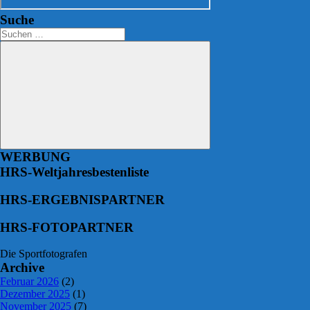
Suche
Suchen
nach:
Suchen
WERBUNG
HRS-Weltjahresbestenliste
HRS-ERGEBNISPARTNER
HRS-FOTOPARTNER
Die Sportfotografen
Archive
Februar 2026
(2)
Dezember 2025
(1)
November 2025
(7)