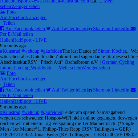
Hallenradsport-News
|
Radball-Kunstrad.com
u.a.
...
Mehr
sehen
Weniger sehen
Foto
Auf Facebook anzeigen
·
Teilen
Auf Facebook teilen
Auf Twitter teilen
Share on LinkedIn
Per E-Mail teilen
HallenRadSport - LIVE
9 months ago
#Kunstrad
#weltcup
#gäufelden
The last Dance of
Simon Köcher
... Wir
wünschen alles Gute für die Zukunft und sagen danke für diese schöne
Abschlusskür.
RSV "Frisch Auf" Öschelbronn e.V. |
German Cycling
|
Indoor Cycling Worldwide
...
Mehr sehen
Weniger sehen
Foto
Auf Facebook anzeigen
·
Teilen
Auf Facebook teilen
Auf Twitter teilen
Share on LinkedIn
Per E-Mail teilen
HallenRadSport - LIVE
9 months ago
#Kunstrad
#weltcup
#gäufelden
Leider am späten Samstagabend
wegen des schwachen Hotspot-WiFi nicht online gegangen, deswegen
reichen wir mit einem Tag Verspätung die 1er Männer nach :)
*Single
Men / 1er Männer*
1. Philipp-Thies Rapp (RSV Tailfingen – GER)
218,70/ 212,92
2. Jonas Beiter (RV Trillfingen – GER) 200,50/ 188,02