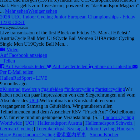
statt. Hier gehts zum Livestream, powered by "dasRandsportMagazin"
...
Mehr sehen
Weniger sehen
2026 UEC Indoor Cycling Junior European Championships - Friday
12:00 CEST
www.youtube.com
Live transmission of the first Block on Friday 15. May at Höchst /
AustriaCycle Ball Men U19Cycle Ball Women U19Artistic Cycling
Single Men U19Cycle Ball Men...
Video
Auf Facebook anzeigen
·
Teilen
Auf Facebook teilen
Auf Twitter teilen
Share on LinkedIn
Per E-Mail teilen
HallenRadSport - LIVE
9 months ago
#Kunstrad
#weltcup
#gäufelden
#indoorcycling
#artisticcycling
Wir
haben noch ein paar Impressionen von den Siegerehrungen und vom
Abschluss des
UCI
-Weltcupfinals im Kunstradfahren vom
vergangenen Samstag in Gäufelden. Wir gratulieren allen
Teilnehmenden und dem Ausrichter RSV "Frisch Auf" Öschelbronn
e.V. für eine rundum gelungene Veranstaltung. (S.T.)
Indoor Cycling
Worldwide
|
UCI
|
Hallenradsport Austria
|
Hallenradsport Schweiz
|
German Cycling
|
Teremkerékpár Szakág - Indoor Cycling Hungary
|
Hong Kong Indoor Cycling 香港室內單車
|
Simon Köcher
|