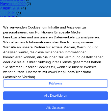
November 2020
(2)
August 2020
(4)
Juni 2020
(3)
Mai 2020
(5)
April 2020
(5)
März 2020
(3)
Wir verwenden Cookies, um Inhalte und Anzeigen zu
Dezember 2019
(6)
personalisieren, um Funktionen für soziale Medien
Juli 2019
(2)
bereitzustellen und um unseren Datenverkehr zu analysieren.
Juni 2019
(2)
Wir geben auch Informationen über Ihre Nutzung unserer
Mai 2019
(5)
Website an unsere Partner für soziale Medien, Werbung und
April 2019
(5)
Analysen weiter, die diese mit anderen Informationen
März 2019
(1)
November 2018
kombinieren können, die Sie ihnen zur Verfügung gestellt haben
(10)
Oktober 2018
(5)
oder die sie aus Ihrer Nutzung ihrer Dienste gesammelt haben.
September 2018
(1)
Sie stimmen unseren Cookies zu, wenn Sie unsere Website
Mai 2018
(4)
weiter nutzen. Übersetzt mit www.DeepL.com/Translator
April 2018
(4)
(kostenlose Version)
März 2018
(1)
Februar 2018
(2)
Präferenz
Dezember 2017
(3)
November 2017
(18)
Alle Deaktivieren
Oktober 2017
(12)
HRS-LIVTICKER – via Facebook
Alle Zulassen