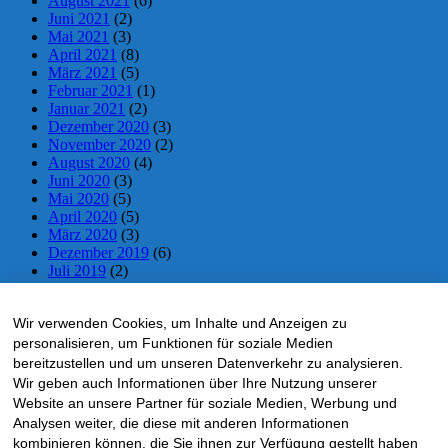
August 2021
(6)
Juni 2021
(2)
Mai 2021
(3)
April 2021
(8)
März 2021
(5)
Februar 2021
(1)
Januar 2021
(2)
Dezember 2020
(3)
November 2020
(2)
August 2020
(4)
Juni 2020
(3)
Mai 2020
(5)
April 2020
(5)
März 2020
(3)
Dezember 2019
(6)
Juli 2019
(2)
Juni 2019
(2)
Mai 2019
(5)
Wir verwenden Cookies, um Inhalte und Anzeigen zu
April 2019
(5)
März 2019
(1)
personalisieren, um Funktionen für soziale Medien
November 2018
(10)
bereitzustellen und um unseren Datenverkehr zu analysieren.
Oktober 2018
(5)
Wir geben auch Informationen über Ihre Nutzung unserer
September 2018
(1)
Website an unsere Partner für soziale Medien, Werbung und
Mai 2018
(4)
Analysen weiter, die diese mit anderen Informationen
April 2018
(4)
kombinieren können, die Sie ihnen zur Verfügung gestellt haben