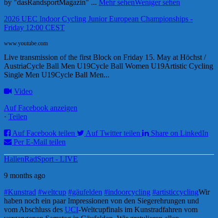
by "dasRandsportMagazin"
...
Mehr sehen
Weniger sehen
2026 UEC Indoor Cycling Junior European Championships -
Friday 12:00 CEST
www.youtube.com
Live transmission of the first Block on Friday 15. May at Höchst /
AustriaCycle Ball Men U19Cycle Ball Women U19Artistic Cycling
Single Men U19Cycle Ball Men...
Video
Auf Facebook anzeigen
·
Teilen
Auf Facebook teilen
Auf Twitter teilen
Share on LinkedIn
Per E-Mail teilen
HallenRadSport - LIVE
9 months ago
#Kunstrad
#weltcup
#gäufelden
#indoorcycling
#artisticcycling
Wir
haben noch ein paar Impressionen von den Siegerehrungen und
vom Abschluss des
UCI
-Weltcupfinals im Kunstradfahren vom