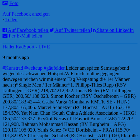
Foto
Auf Facebook anzeigen
·
Teilen
Auf Facebook teilen
Auf Twitter teilen
Share on LinkedIn
Per E-Mail teilen
HallenRadSport - LIVE
9 months ago
#Kunstrad
#weltcup
#gäufelden
Leider am späten Samstagabend
wegen des schwachen Hotspot-WiFi nicht online gegangen,
deswegen reichen wir mit einem Tag Verspätung die 1er Männer
nach :)
*Single Men / 1er Männer*
1. Philipp-Thies Rapp (RSV
Tailfingen – GER) 218,70/ 212,92
2. Jonas Beiter (RV Trillfingen –
GER) 200,50/ 188,02
3. Simon Köcher (RSV Öschelbronn – GER)
200,80/ 183,42
---
4. Csaba Varga (Romhany RMTK SE - HUN)
177,80/ 165,40
5. Marcel Schnetzer (RC Höchst – AUT) 163,10/
154,57
6. Yat Nam Chan (South China Athletic Association – HKG)
185,50/ 135,32
7. Kryštof Necas (TJ Favorit Brno – CZE) 122,70/
121,90
8. Rahman Mohammad Hassan (RV Burgheim – AFG)
120,10/ 105,02
9. Yanis Senez (VCE Dorlisheim – FRA) 115,70/
101,82
DNS Christopher Schobel (RC Höchst – AUT) 160,10/ -
(alle