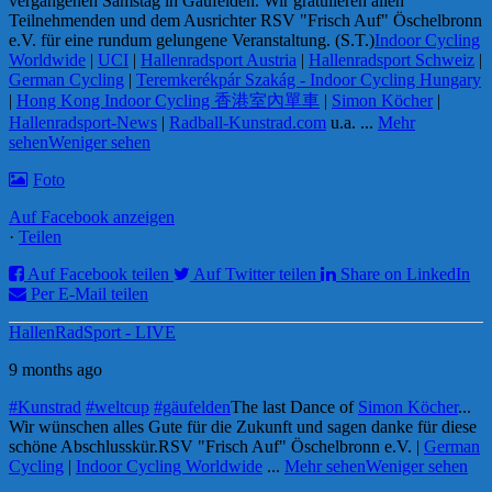
vergangenen Samstag in Gäufelden. Wir gratulieren allen
Teilnehmenden und dem Ausrichter RSV "Frisch Auf" Öschelbronn
e.V. für eine rundum gelungene Veranstaltung. (S.T.)
Indoor Cycling
Worldwide
|
UCI
|
Hallenradsport Austria
|
Hallenradsport Schweiz
|
German Cycling
|
Teremkerékpár Szakág - Indoor Cycling Hungary
|
Hong Kong Indoor Cycling 香港室內單車
|
Simon Köcher
|
Hallenradsport-News
|
Radball-Kunstrad.com
u.a.
...
Mehr
sehen
Weniger sehen
Foto
Auf Facebook anzeigen
·
Teilen
Auf Facebook teilen
Auf Twitter teilen
Share on LinkedIn
Per E-Mail teilen
HallenRadSport - LIVE
9 months ago
#Kunstrad
#weltcup
#gäufelden
The last Dance of
Simon Köcher
...
Wir wünschen alles Gute für die Zukunft und sagen danke für diese
schöne Abschlusskür.
RSV "Frisch Auf" Öschelbronn e.V. |
German
Cycling
|
Indoor Cycling Worldwide
...
Mehr sehen
Weniger sehen