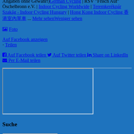
Angaben ohne Gewähr!)
German Cycling
| RSV "Frisch Auf"
Öschelbronn e.V. |
Indoor Cycling Worldwide
|
Teremkerékpár
Szakág - Indoor Cycling Hungary
|
Hong Kong Indoor Cycling 香
港室內單車
...
Mehr sehen
Weniger sehen
Foto
Auf Facebook anzeigen
·
Teilen
Auf Facebook teilen
Auf Twitter teilen
Share on LinkedIn
Per E-Mail teilen
Suche