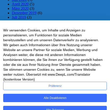
April 2020
(5)
März 2020
(3)
Dezember 2019
(6)
Juli 2019
(2)
Juni 2019
(2)
Mai 2019
(5)
Wir verwenden Cookies, um Inhalte und Anzeigen zu
April 2019
(5)
März 2019
(1)
personalisieren, um Funktionen für soziale Medien
November 2018
(10)
bereitzustellen und um unseren Datenverkehr zu analysieren.
Oktober 2018
(5)
Wir geben auch Informationen über Ihre Nutzung unserer
September 2018
(1)
Website an unsere Partner für soziale Medien, Werbung und
Mai 2018
(4)
Analysen weiter, die diese mit anderen Informationen
April 2018
(4)
kombinieren können, die Sie ihnen zur Verfügung gestellt haben
März 2018
(1)
oder die sie aus Ihrer Nutzung ihrer Dienste gesammelt haben.
Februar 2018
(2)
Sie stimmen unseren Cookies zu, wenn Sie unsere Website
Dezember 2017
(3)
weiter nutzen. Übersetzt mit www.DeepL.com/Translator
November 2017
(18)
Oktober 2017
(12)
(kostenlose Version)
Präferenz
HRS-LIVTICKER – via Facebook
Alle Deaktivieren
Ticker