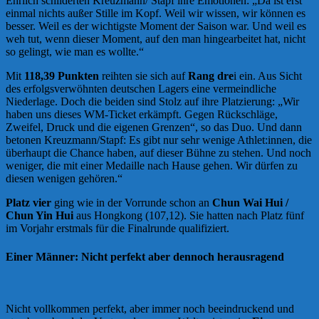
Ehrlich schilderten Kreuzmann/ Stapf ihre Emotionen: „D
a ist erst
einmal nichts außer Stille im Kopf. Weil wir wissen, wir können es
besser. Weil es der wichtigste Moment der Saison war. Und weil es
weh tut, wenn dieser Moment, auf den man hingearbeitet hat, nicht
so gelingt, wie man es wollte.“
Mit
118,39 Punkten
reihten sie sich auf
Rang dre
i ein. Aus Sicht
des erfolgsverwöhnten deutschen Lagers eine vermeindliche
Niederlage. Doch die beiden sind Stolz auf ihre Platzierung: „Wir
haben uns dieses WM-Ticket erkämpft. Gegen Rückschläge,
Zweifel, Druck und die eigenen Grenzen“, so das Duo. Und dann
betonen Kreuzmann/Stapf: Es gibt nur sehr wenige Athlet:innen, die
überhaupt die Chance haben, auf dieser Bühne zu stehen. Und noch
weniger, die mit einer Medaille nach Hause gehen. Wir dürfen zu
diesen wenigen gehören.“
Platz vier
ging wie in der Vorrunde schon an
Chun Wai Hui /
Chun Yin Hui
aus Hongkong (107,12). Sie hatten nach Platz fünf
im Vorjahr erstmals für die Finalrunde qualifiziert.
Einer Männer: Nicht perfekt aber dennoch herausragend
Nicht vollkommen perfekt, aber immer noch beeindruckend und