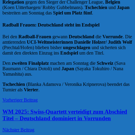
Relegation
gegen den Sieger der Challenger League,
Belgien
(Koen Uitterhaegen/ Robby Gubbelmans).
Tschechien
und
Japan
bestreiten am Sonntag das
Spiel um Platz fünf
.
Radball Frauen: Deutschland steht im Endspiel
Bei den
Radball-Frauen
gewann
Deutschland
die
Vorrunde
. Die
amtierenden
UCI-Weltmeisterinnen Danielle Holzer/ Judith Wolf
(Prechtal/Hofen) blieben bisher
ungeschlagen
und sicherten sich
damit den direkten Einzug ins
Endspiel
um den Titel.
Den
zweiten Finalplatz
machen am Sonntag die
Schweiz
(Sava
Baumann / Chiara Dotoli) und
Japan
(Sayaka Tokuhiro / Nana
Yamashita) aus.
Tschechien
(Blanka Adamova / Veronika Kripnerova) beendet das
Turnier als
Vierter
.
Beitrags-
News
Vorheriger Beitrag
Navigation
WM 2025: Swiss-Quartett verteidigt zum Abschied
Titel – Deutschland dominiert in Vorrunden
Nächster Beitrag