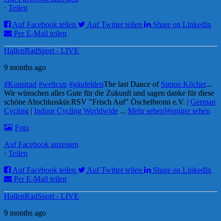
·
Teilen
Auf Facebook teilen
Auf Twitter teilen
Share on LinkedIn
Per E-Mail teilen
HallenRadSport - LIVE
9 months ago
#Kunstrad
#weltcup
#gäufelden
The last Dance of
Simon Köcher
...
Wir wünschen alles Gute für die Zukunft und sagen danke für diese
schöne Abschlusskür.
RSV "Frisch Auf" Öschelbronn e.V. |
German
Cycling
|
Indoor Cycling Worldwide
...
Mehr sehen
Weniger sehen
Foto
Auf Facebook anzeigen
·
Teilen
Auf Facebook teilen
Auf Twitter teilen
Share on LinkedIn
Per E-Mail teilen
HallenRadSport - LIVE
9 months ago