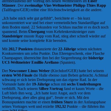
atemberaubend der Vortrag des neuen Weltmeisters im
Einer
Männer
. Der
zweimalige Vize-Weltmeister Philipp-Thies Rapp
(Tailfingen/GER) reihte eine Höchstschwierigkeit an die andere.
„Ich habe mich sehr gut gefühlt“, berichtete er – bis kurz
unkonzentriert war und bei einer vermeintlichen Standardfigur auf
dem Boden stand. 22 Sekunden vor Schluss machte er es doch noch
spannend. Beim
Übergang
vom Kehrlenkersitzsteiger zum
Standsteiger
musste Rapp vom Rad, stieg aber schnell wieder auf
und konnte seine komplette Kür beenden.
Mit
202,7 Punkten
distanzierte der
22-Jährige
seinen nächsten
Konkurrenten um zehn Punkte. Das Ehrengeschenk, eine Flasche
Champagner, überreichte ihm bei der Siegerehrung der
bisherige
UCI-Weltmeister Emillio Arellano
(Spanien).
Der
Newcomer Linus Weber
(Kirchdorf/GER) hatte bei seinem
ersten WM-Finale
die Halle ebenso zum Beben gebracht. Achtmal
schwang er sich beim Drehsprung um das eigene Rad. In der
Vorrunde hatte der
19-Jährige
schon mit
sechs Umdrehungen
verblüfft. Nach seinem
Silber-Vortrag
fand er kaum Worte – die
Luft blieb ihm weg. „Ich hatte kurz Angst, auch vor dem
Drehsprung, aber alles ging gut“, freute er sich. Mit den
Bonuspunkten machte er einen
frühen Sturz
in der Anfangsphase
seines Vortrages wett und erzielte
192,32
Punkte – die führten ihn
zum WM-Silber.