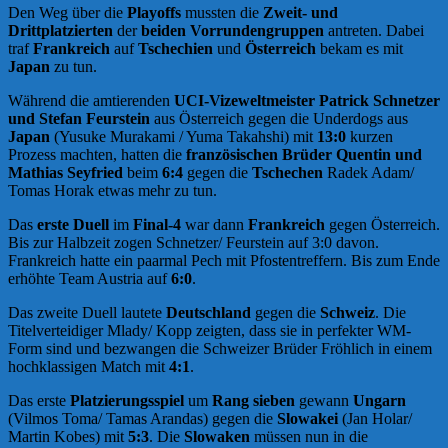
Den Weg über die
Playoffs
mussten die
Zweit- und
Drittplatzierten
der
beiden Vorrundengruppen
antreten. Dabei
traf
Frankreich
auf
Tschechien
und
Österreich
bekam es mit
Japan
zu tun.
Während die amtierenden
UCI-Vizeweltmeister Patrick Schnetzer
und Stefan Feurstein
aus Österreich gegen die Underdogs aus
Japan
(Yusuke Murakami / Yuma Takahshi) mit
13:0
kurzen
Prozess machten, hatten die
französischen
Brüder
Quentin und
Mathias Seyfried
beim
6:4
gegen die
Tschechen
Radek Adam/
Tomas Horak etwas mehr zu tun.
Das
erste Duell
im
Final-4
war dann
Frankreich
gegen Österreich.
Bis zur Halbzeit zogen Schnetzer/ Feurstein auf 3:0 davon.
Frankreich hatte ein paarmal Pech mit Pfostentreffern. Bis zum Ende
erhöhte Team Austria auf
6:0
.
Das zweite Duell lautete
Deutschland
gegen die
Schweiz
. Die
Titelverteidiger Mlady/ Kopp zeigten, dass sie in perfekter WM-
Form sind und bezwangen die Schweizer Brüder Fröhlich in einem
hochklassigen Match mit
4:1
.
Das erste
Platzierungsspiel
um
Rang sieben
gewann
Ungarn
(Vilmos Toma/ Tamas Arandas) gegen die
Slowakei
(Jan Holar/
Martin Kobes) mit
5:3
. Die
Slowaken
müssen nun in die