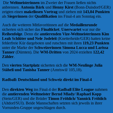
Die
Weltmeisterinnen
im Zweier der Frauen ließen nichts
anbrennen.
Antonia Bärk
und
Henny Kirst
(Bonn-Duisdorf/GER)
zeigten einen
makellosen Vortrag
und ziehen mit
143,04 Punkten
als
Siegerinnen
der
Qualifikation
ins Final-4 am Sonntag ein.
Auch die weiteren Mitfavoritinnen auf die
Medaillenrunde
sicherten sich sicher das
Finalticket
.
Unerwartet
war nur die
Reihenfolge
. Denn die
amtierenden Vize-Weltmeisterinnen Kim
Leah Schlüter und Nele Jodeleit
(Knetterheide/GER) hatten keine
fehlerfreie Kür dargeboten und rutschten mit ihren
119,23 Punkten
unter die Marke der
Schweizerinnen Simona Lucca und Larissa
Tanner
(Dürnten). Die
WM-Dritten
von 2024 erzielten
122,42
Zähler
.
Den
vierten Startplatz
sicherten sich die
WM-Neulinge Julia
Stäheli und Tanisha Tanner
(Amriswil/ 105,18).
Radball: Deutschland und Schweiz direkt im Final-4
Den
direkten Weg
ins Final-4 der
Radball Elite League
nahmen
die
amtierenden Weltmeister Bernd Mlady/
Raphael Kopp
(Stein/GER) und die Brüder
Timon Fröhlich/ Yannick Fröhlich
(Altdorf/SUI). Beide Mannschaften setzten sich jeweils in ihrer
Vorrunden-Gruppe ungeschlagen durch.