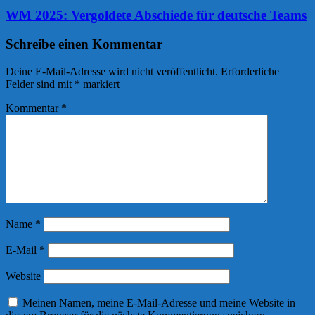
WM 2025: Vergoldete Abschiede für deutsche Teams
Schreibe einen Kommentar
Deine E-Mail-Adresse wird nicht veröffentlicht.
Erforderliche
Felder sind mit
*
markiert
Kommentar
*
Name
*
E-Mail
*
Website
Meinen Namen, meine E-Mail-Adresse und meine Website in