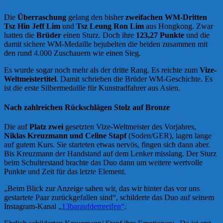
Die
Überraschung
gelang den bisher
zweifachen WM-Dritten
Tsz Hin Jeff Lim
und
Tsz Leung Ron Lim
aus Hongkong. Zwar
hatten die
Brüder
einen Sturz. Doch ihre
123,27 Punkte
und die
damit sichere WM-Medaille bejubelten die beiden zusammen mit
den rund 4.000 Zuschauern wie einen Sieg.
Es wurde sogar noch mehr als der dritte Rang. Es reichte zum
Vize-
Weltmeistertitel
. Damit schrieben die Brüder WM-Geschichte. Es
ist die erste Silbermedaille für Kunstradfahrer aus Asien.
Nach zahlreichen Rückschlägen Stolz auf Bronze
Die auf
Platz zwei
gesetzten Vize-Weltmeister des Vorjahres,
Niklas Kreuzmann und Celine Stapf
(Soden/GER), lagen lange
auf gutem Kurs. Sie starteten etwas nervös, fingen sich dann aber.
Bis Kreuzmann der Handstand auf dem Lenker misslang. Der Sturz
beim Schulterstand brachte das Duo dann um weitere wertvolle
Punkte und Zeit für das letzte Element.
„Beim Blick zur Anzeige sahen wir, das wir hinter das vor uns
gestartete Paar zurückgefallen sind“, schilderte das Duo auf seinem
Instagram-Kanal „
13baraufdemreifen“
.