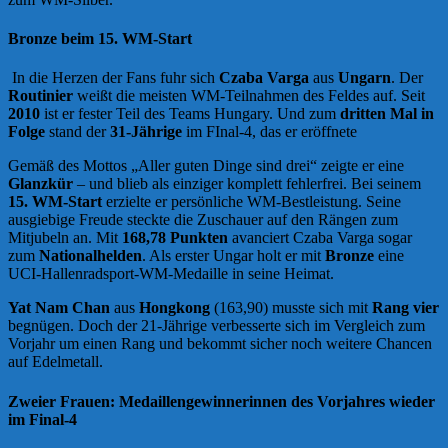
Bronze beim 15. WM-Start
In die Herzen der Fans fuhr sich
Czaba Varga
aus
Ungarn
. Der
Routinier
weißt die meisten WM-Teilnahmen des Feldes auf. Seit
2010
ist er fester Teil des Teams Hungary. Und zum
dritten Mal in
Folge
stand der
31-Jährige
im FInal-4, das er eröffnete
Gemäß des Mottos „Aller guten Dinge sind drei“ zeigte er eine
Glanzkür
– und blieb als einziger komplett fehlerfrei. Bei seinem
15. WM-Start
erzielte er persönliche WM-Bestleistung. Seine
ausgiebige Freude steckte die Zuschauer auf den Rängen zum
Mitjubeln an. Mit
168,78 Punkten
avanciert Czaba Varga sogar
zum
Nationalhelden
. Als erster Ungar holt er mit
Bronze
eine
UCI-Hallenradsport-WM-Medaille in seine Heimat.
Yat Nam Chan
aus
Hongkong
(163,90) musste sich mit
Rang vier
begnügen. Doch der 21-Jährige verbesserte sich im Vergleich zum
Vorjahr um einen Rang und bekommt sicher noch weitere Chancen
auf Edelmetall.
Zweier Frauen: Medaillengewinnerinnen des Vorjahres wieder
im Final-4