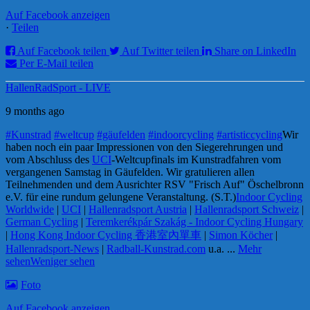
Auf Facebook anzeigen
·
Teilen
Auf Facebook teilen
Auf Twitter teilen
Share on LinkedIn
Per E-Mail teilen
HallenRadSport - LIVE
9 months ago
#Kunstrad
#weltcup
#gäufelden
#indoorcycling
#artisticcycling
Wir
haben noch ein paar Impressionen von den Siegerehrungen und
vom Abschluss des
UCI
-Weltcupfinals im Kunstradfahren vom
vergangenen Samstag in Gäufelden. Wir gratulieren allen
Teilnehmenden und dem Ausrichter RSV "Frisch Auf" Öschelbronn
e.V. für eine rundum gelungene Veranstaltung. (S.T.)
Indoor Cycling
Worldwide
|
UCI
|
Hallenradsport Austria
|
Hallenradsport Schweiz
|
German Cycling
|
Teremkerékpár Szakág - Indoor Cycling Hungary
|
Hong Kong Indoor Cycling 香港室內單車
|
Simon Köcher
|
Hallenradsport-News
|
Radball-Kunstrad.com
u.a.
...
Mehr
sehen
Weniger sehen
Foto
Auf Facebook anzeigen