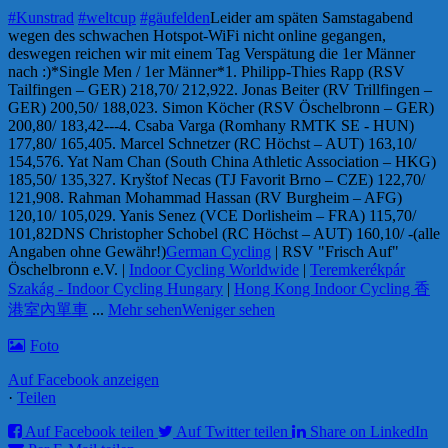
#Kunstrad
#weltcup
#gäufelden
Leider am späten Samstagabend
wegen des schwachen Hotspot-WiFi nicht online gegangen,
deswegen reichen wir mit einem Tag Verspätung die 1er Männer
nach :)
*Single Men / 1er Männer*
1. Philipp-Thies Rapp (RSV
Tailfingen – GER) 218,70/ 212,92
2. Jonas Beiter (RV Trillfingen –
GER) 200,50/ 188,02
3. Simon Köcher (RSV Öschelbronn – GER)
200,80/ 183,42
---
4. Csaba Varga (Romhany RMTK SE - HUN)
177,80/ 165,40
5. Marcel Schnetzer (RC Höchst – AUT) 163,10/
154,57
6. Yat Nam Chan (South China Athletic Association – HKG)
185,50/ 135,32
7. Kryštof Necas (TJ Favorit Brno – CZE) 122,70/
121,90
8. Rahman Mohammad Hassan (RV Burgheim – AFG)
120,10/ 105,02
9. Yanis Senez (VCE Dorlisheim – FRA) 115,70/
101,82
DNS Christopher Schobel (RC Höchst – AUT) 160,10/ -
(alle
Angaben ohne Gewähr!)
German Cycling
| RSV "Frisch Auf"
Öschelbronn e.V. |
Indoor Cycling Worldwide
|
Teremkerékpár
Szakág - Indoor Cycling Hungary
|
Hong Kong Indoor Cycling 香
港室內單車
...
Mehr sehen
Weniger sehen
Foto
Auf Facebook anzeigen
·
Teilen
Auf Facebook teilen
Auf Twitter teilen
Share on LinkedIn