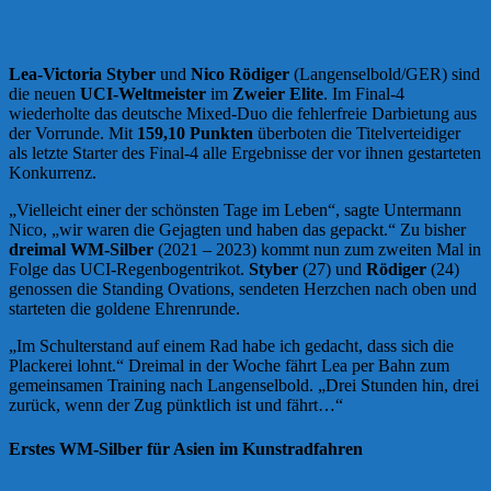
Lea-Victoria Styber
und
Nico Rödiger
(Langenselbold/GER) sind
die neuen
UCI-Weltmeister
im
Zweier Elite
. Im Final-4
wiederholte das deutsche Mixed-Duo die fehlerfreie Darbietung aus
der Vorrunde. Mit
159,10 Punkten
überboten die Titelverteidiger
als letzte Starter des Final-4 alle Ergebnisse der vor ihnen gestarteten
Konkurrenz.
„Vielleicht einer der schönsten Tage im Leben“, sagte Untermann
Nico, „wir waren die Gejagten und haben das gepackt.“ Zu bisher
dreimal WM-Silber
(2021 – 2023) kommt nun zum zweiten Mal in
Folge das UCI-Regenbogentrikot.
Styber
(27) und
Rödiger
(24)
genossen die Standing Ovations, sendeten Herzchen nach oben und
starteten die goldene Ehrenrunde.
„Im Schulterstand auf einem Rad habe ich gedacht, dass sich die
Plackerei lohnt.“ Dreimal in der Woche fährt Lea per Bahn zum
gemeinsamen Training nach Langenselbold. „Drei Stunden hin, drei
zurück, wenn der Zug pünktlich ist und fährt…“
Erstes WM-Silber für Asien im Kunstradfahren