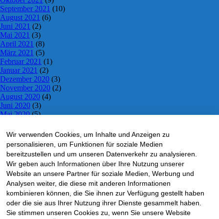
September 2021
(10)
August 2021
(6)
Juni 2021
(2)
Mai 2021
(3)
April 2021
(8)
März 2021
(5)
Februar 2021
(1)
Januar 2021
(2)
Dezember 2020
(3)
November 2020
(2)
August 2020
(4)
Juni 2020
(3)
Mai 2020
(5)
April 2020
(5)
März 2020
(3)
Wir verwenden Cookies, um Inhalte und Anzeigen zu
Dezember 2019
(6)
personalisieren, um Funktionen für soziale Medien
Juli 2019
(2)
bereitzustellen und um unseren Datenverkehr zu analysieren.
Juni 2019
(2)
Wir geben auch Informationen über Ihre Nutzung unserer
Mai 2019
(5)
Website an unsere Partner für soziale Medien, Werbung und
April 2019
(5)
Analysen weiter, die diese mit anderen Informationen
März 2019
(1)
November 2018
kombinieren können, die Sie ihnen zur Verfügung gestellt haben
(10)
Oktober 2018
(5)
oder die sie aus Ihrer Nutzung ihrer Dienste gesammelt haben.
September 2018
(1)
Sie stimmen unseren Cookies zu, wenn Sie unsere Website