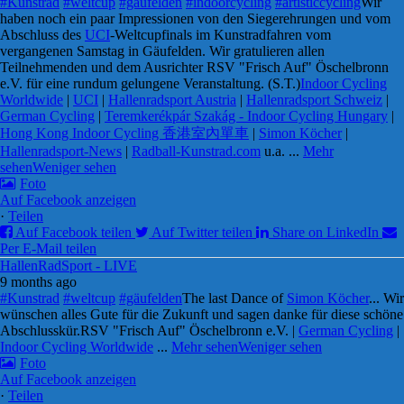
#Kunstrad
#weltcup
#gäufelden
#indoorcycling
#artisticcycling
Wir
haben noch ein paar Impressionen von den Siegerehrungen und vom
Abschluss des
UCI
-Weltcupfinals im Kunstradfahren vom
vergangenen Samstag in Gäufelden. Wir gratulieren allen
Teilnehmenden und dem Ausrichter RSV "Frisch Auf" Öschelbronn
e.V. für eine rundum gelungene Veranstaltung. (S.T.)
Indoor Cycling
Worldwide
|
UCI
|
Hallenradsport Austria
|
Hallenradsport Schweiz
|
German Cycling
|
Teremkerékpár Szakág - Indoor Cycling Hungary
|
Hong Kong Indoor Cycling 香港室內單車
|
Simon Köcher
|
Hallenradsport-News
|
Radball-Kunstrad.com
u.a.
...
Mehr
sehen
Weniger sehen
Foto
Auf Facebook anzeigen
·
Teilen
Auf Facebook teilen
Auf Twitter teilen
Share on LinkedIn
Per E-Mail teilen
HallenRadSport - LIVE
9 months ago
#Kunstrad
#weltcup
#gäufelden
The last Dance of
Simon Köcher
... Wir
wünschen alles Gute für die Zukunft und sagen danke für diese schöne
Abschlusskür.
RSV "Frisch Auf" Öschelbronn e.V. |
German Cycling
|
Indoor Cycling Worldwide
...
Mehr sehen
Weniger sehen
Foto
Auf Facebook anzeigen
·
Teilen