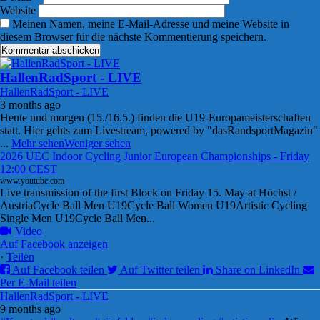
Website
Meinen Namen, meine E-Mail-Adresse und meine Website in
diesem Browser für die nächste Kommentierung speichern.
HallenRadSport - LIVE
HallenRadSport - LIVE
3 months ago
Heute und morgen (15./16.5.) finden die U19-Europameisterschaften
statt. Hier gehts zum Livestream, powered by "dasRandsportMagazin"
...
Mehr sehen
Weniger sehen
2026 UEC Indoor Cycling Junior European Championships - Friday
12:00 CEST
www.youtube.com
Live transmission of the first Block on Friday 15. May at Höchst /
AustriaCycle Ball Men U19Cycle Ball Women U19Artistic Cycling
Single Men U19Cycle Ball Men...
Video
Auf Facebook anzeigen
·
Teilen
Auf Facebook teilen
Auf Twitter teilen
Share on LinkedIn
Per E-Mail teilen
HallenRadSport - LIVE
9 months ago