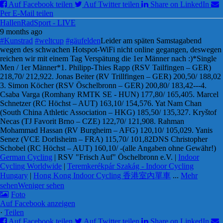
Auf Facebook teilen
Auf Twitter teilen
Share on LinkedIn
Per E-Mail teilen
HallenRadSport - LIVE
9 months ago
#Kunstrad
#weltcup
#gäufelden
Leider am späten Samstagabend
wegen des schwachen Hotspot-WiFi nicht online gegangen, deswegen
reichen wir mit einem Tag Verspätung die 1er Männer nach :)
*Single
Men / 1er Männer*
1. Philipp-Thies Rapp (RSV Tailfingen – GER)
218,70/ 212,92
2. Jonas Beiter (RV Trillfingen – GER) 200,50/ 188,02
3. Simon Köcher (RSV Öschelbronn – GER) 200,80/ 183,42
---
4.
Csaba Varga (Romhany RMTK SE - HUN) 177,80/ 165,40
5. Marcel
Schnetzer (RC Höchst – AUT) 163,10/ 154,57
6. Yat Nam Chan
(South China Athletic Association – HKG) 185,50/ 135,32
7. Kryštof
Necas (TJ Favorit Brno – CZE) 122,70/ 121,90
8. Rahman
Mohammad Hassan (RV Burgheim – AFG) 120,10/ 105,02
9. Yanis
Senez (VCE Dorlisheim – FRA) 115,70/ 101,82
DNS Christopher
Schobel (RC Höchst – AUT) 160,10/ -
(alle Angaben ohne Gewähr!)
German Cycling
| RSV "Frisch Auf" Öschelbronn e.V. |
Indoor
Cycling Worldwide
|
Teremkerékpár Szakág - Indoor Cycling
Hungary
|
Hong Kong Indoor Cycling 香港室內單車
...
Mehr
sehen
Weniger sehen
Foto
Auf Facebook anzeigen
·
Teilen
Auf Facebook teilen
Auf Twitter teilen
Share on LinkedIn