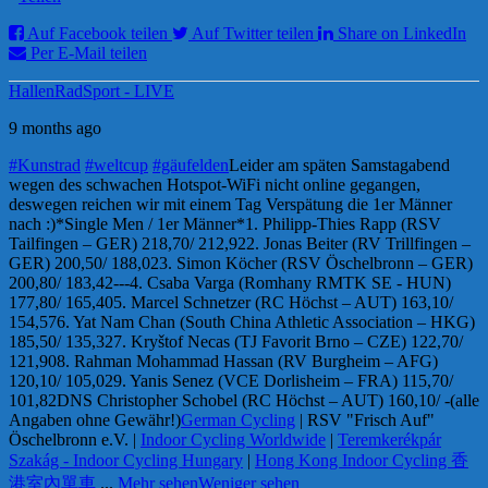
Auf Facebook teilen
Auf Twitter teilen
Share on LinkedIn
Per E-Mail teilen
HallenRadSport - LIVE
9 months ago
#Kunstrad
#weltcup
#gäufelden
Leider am späten Samstagabend
wegen des schwachen Hotspot-WiFi nicht online gegangen,
deswegen reichen wir mit einem Tag Verspätung die 1er Männer
nach :)
*Single Men / 1er Männer*
1. Philipp-Thies Rapp (RSV
Tailfingen – GER) 218,70/ 212,92
2. Jonas Beiter (RV Trillfingen –
GER) 200,50/ 188,02
3. Simon Köcher (RSV Öschelbronn – GER)
200,80/ 183,42
---
4. Csaba Varga (Romhany RMTK SE - HUN)
177,80/ 165,40
5. Marcel Schnetzer (RC Höchst – AUT) 163,10/
154,57
6. Yat Nam Chan (South China Athletic Association – HKG)
185,50/ 135,32
7. Kryštof Necas (TJ Favorit Brno – CZE) 122,70/
121,90
8. Rahman Mohammad Hassan (RV Burgheim – AFG)
120,10/ 105,02
9. Yanis Senez (VCE Dorlisheim – FRA) 115,70/
101,82
DNS Christopher Schobel (RC Höchst – AUT) 160,10/ -
(alle
Angaben ohne Gewähr!)
German Cycling
| RSV "Frisch Auf"
Öschelbronn e.V. |
Indoor Cycling Worldwide
|
Teremkerékpár
Szakág - Indoor Cycling Hungary
|
Hong Kong Indoor Cycling 香
港室內單車
...
Mehr sehen
Weniger sehen