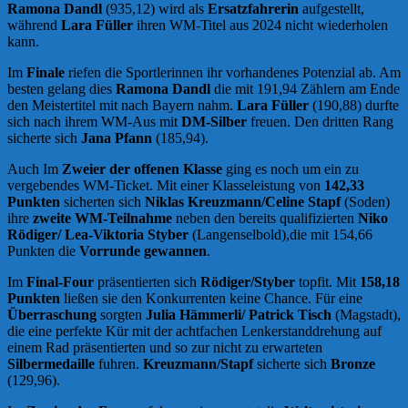
Ramona Dandl
(935,12) wird als
Ersatzfahrerin
aufgestellt,
während
Lara Füller
ihren WM-Titel aus 2024 nicht wiederholen
kann.
Im
Finale
riefen die Sportlerinnen ihr vorhandenes Potenzial ab. Am
besten gelang dies
Ramona Dandl
die mit 191,94 Zählern am Ende
den Meistertitel mit nach Bayern nahm.
Lara Füller
(190,88) durfte
sich nach ihrem WM-Aus mit
DM-Silber
freuen. Den dritten Rang
sicherte sich
Jana Pfann
(185,94).
Auch Im
Zweier der offenen Klasse
ging es noch um ein zu
vergebendes WM-Ticket. Mit einer Klasseleistung von
142,33
Punkten
sicherten sich
Niklas Kreuzmann/Celine Stapf
(Soden)
ihre
zweite WM-Teilnahme
neben den bereits qualifizierten
Niko
Rödiger/ Lea-Viktoria Styber
(Langenselbold),die mit 154,66
Punkten die
Vorrunde gewannen
.
Im
Final-Four
präsentierten sich
Rödiger/Styber
topfit. Mit
158,18
Punkten
ließen sie den Konkurrenten keine Chance. Für eine
Überraschung
sorgten
Julia Hämmerli/ Patrick Tisch
(Magstadt),
die eine perfekte Kür mit der achtfachen Lenkerstanddrehung auf
einem Rad präsentierten und so zur nicht zu erwarteten
Silbermedaille
fuhren.
Kreuzmann/Stapf
sicherte sich
Bronze
(129,96).