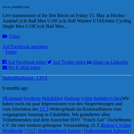
www.youtube.com
Live transmission of the first Block on Friday 15. May at Höchst /
AustriaCycle Ball Men U19Cycle Ball Women U19Artistic Cycling
Single Men U19Cycle Ball Men...
Video
Auf Facebook anzeigen
·
Teilen
Auf Facebook teilen
Auf Twitter teilen
Share on LinkedIn
Per E-Mail teilen
HallenRadSport - LIVE
9 months ago
#Kunstrad
#weltcup
#gäufelden
#indoorcycling
#artisticcycling
Wir
haben noch ein paar Impressionen von den Siegerehrungen und
vom Abschluss des
UCI
-Weltcupfinals im Kunstradfahren vom
vergangenen Samstag in Gäufelden. Wir gratulieren allen
Teilnehmenden und dem Ausrichter RSV "Frisch Auf" Öschelbronn
e.V. für eine rundum gelungene Veranstaltung. (S.T.)
Indoor Cycling
Worldwide
|
UCI
|
Hallenradsport Austria
|
Hallenradsport Schweiz
|