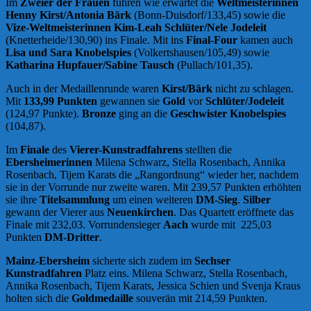
Im
Zweier der Frauen
fuhren wie erwartet die
Weltmeisterinnen
Henny Kirst/Antonia Bärk
(Bonn-Duisdorf/133,45) sowie die
Vize-Weltmeisterinnen
Kim-Leah Schlüter/Nele Jodeleit
(Knetterheide/130,90) ins Finale. Mit ins
Final-Four
kamen auch
Lisa und Sara Knobelspies
(Volkertshausen/105,49) sowie
Katharina Hupfauer/Sabine Tausch
(Pullach/101,35).
Auch in der Medaillenrunde waren
Kirst/Bärk
nicht zu schlagen.
Mit
133,99 Punkten
gewannen sie
Gold
vor
Schlüter/Jodeleit
(124,97 Punkte).
Bronze
ging an die
Geschwister Knobelspies
(104,87).
Im
Finale
des
Vierer-Kunstradfahrens
stellten die
Ebersheimerinnen
Milena Schwarz, Stella Rosenbach, Annika
Rosenbach, Tijem Karats die „Rangordnung“ wieder her, nachdem
sie in der Vorrunde nur zweite waren. Mit 239,57 Punkten erhöhten
sie ihre
Titelsammlung
um einen weiteren
DM-Sieg
.
Silber
gewann der Vierer aus
Neuenkirchen
. Das Quartett eröffnete das
Finale mit 232,03. Vorrundensieger
Aach
wurde mit 225,03
Punkten
DM-Dritter
.
Mainz-Ebersheim
sicherte sich zudem im
Sechser
Kunstradfahren
Platz eins. Milena Schwarz, Stella Rosenbach,
Annika Rosenbach, Tijem Karats, Jessica Schien und Svenja Kraus
holten sich die
Goldmedaille
souverän mit 214,59 Punkten.