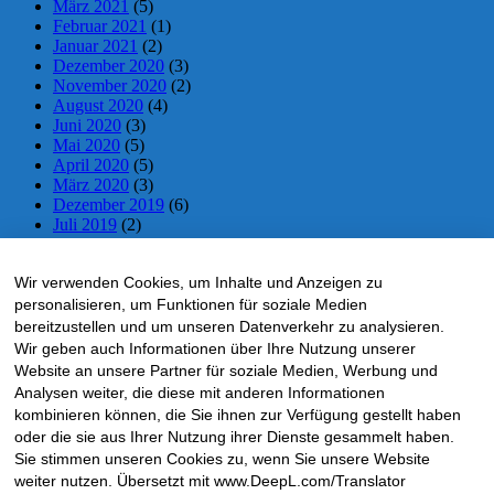
März 2021
(5)
Februar 2021
(1)
Januar 2021
(2)
Dezember 2020
(3)
November 2020
(2)
August 2020
(4)
Juni 2020
(3)
Mai 2020
(5)
April 2020
(5)
März 2020
(3)
Dezember 2019
(6)
Juli 2019
(2)
Juni 2019
(2)
Mai 2019
(5)
Wir verwenden Cookies, um Inhalte und Anzeigen zu
April 2019
(5)
März 2019
(1)
personalisieren, um Funktionen für soziale Medien
November 2018
(10)
bereitzustellen und um unseren Datenverkehr zu analysieren.
Oktober 2018
(5)
Wir geben auch Informationen über Ihre Nutzung unserer
September 2018
(1)
Website an unsere Partner für soziale Medien, Werbung und
Mai 2018
(4)
Analysen weiter, die diese mit anderen Informationen
April 2018
(4)
kombinieren können, die Sie ihnen zur Verfügung gestellt haben
März 2018
(1)
oder die sie aus Ihrer Nutzung ihrer Dienste gesammelt haben.
Februar 2018
(2)
Sie stimmen unseren Cookies zu, wenn Sie unsere Website
Dezember 2017
(3)
weiter nutzen. Übersetzt mit www.DeepL.com/Translator
November 2017
(18)