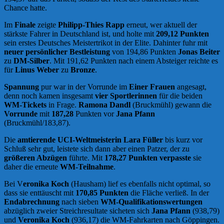
Chance hatte.
Im
Finale
zeigte
Philipp-Thies Rapp
erneut, wer aktuell der
stärkste Fahrer in Deutschland ist, und holte mit
209,12 Punkten
sein erstes Deutsches Meistertrikot in der Elite. Dahinter fuhr mit
neuer persönlicher Bestleistung
von 194,86 Punkten
Jonas Beiter
zu
DM-Silber
. Mit 191,62 Punkten nach einem Absteiger reichte es
für
Linus Weber
zu
Bronze
.
Spannung
pur war in der Vorrunde im
Einer Frauen
angesagt,
denn noch kamen insgesamt
vier Sportlerinnen
für die beiden
WM-Tickets
in Frage.
Ramona Dandl
(Bruckmühl) gewann die
Vorrunde
mit
187,28
Punkten vor
Jana Pfann
(Bruckmühl/183,87).
Die
amtierende UCI-Weltmeisterin Lara Füller
bis kurz vor
Schluß sehr gut, leistete sich dann aber einen Patzer, der zu
größeren Abzügen
führte. Mit
178,27 Punkten
verpasste
sie
daher die erneute
WM-Teilnahme
.
Bei V
eronika Koch
(Hausham) lief es ebenfalls nicht optimal, so
dass sie enttäuscht mit
170,85 Punkten
die Fläche verließ. In der
Endabrechnung
nach sieben
WM-Qualifikationswertungen
abzüglich zweier Streichresultate sicheten sich
Jana Pfann
(938,79)
und
Veronika Koch
(936,17) die WM-Fahrkarten nach Göppingen.