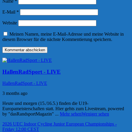
Name
*
E-Mail
*
Website
Meinen Namen, meine E-Mail-Adresse und meine Website in
diesem Browser für die nächste Kommentierung speichern.
HallenRadSport - LIVE
HallenRadSport - LIVE
3 months ago
Heute und morgen (15./16.5.) finden die U19-
Europameisterschaften statt. Hier gehts zum Livestream, powered
by "dasRandsportMagazin"
...
Mehr sehen
Weniger sehen
2026 UEC Indoor Cycling Junior European Championships -
Friday 12:00 CEST