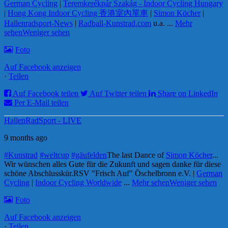
German Cycling
|
Teremkerékpár Szakág - Indoor Cycling Hungary
|
Hong Kong Indoor Cycling 香港室內單車
|
Simon Köcher
|
Hallenradsport-News
|
Radball-Kunstrad.com
u.a.
...
Mehr
sehen
Weniger sehen
Foto
Auf Facebook anzeigen
·
Teilen
Auf Facebook teilen
Auf Twitter teilen
Share on LinkedIn
Per E-Mail teilen
HallenRadSport - LIVE
9 months ago
#Kunstrad
#weltcup
#gäufelden
The last Dance of
Simon Köcher
...
Wir wünschen alles Gute für die Zukunft und sagen danke für diese
schöne Abschlusskür.
RSV "Frisch Auf" Öschelbronn e.V. |
German
Cycling
|
Indoor Cycling Worldwide
...
Mehr sehen
Weniger sehen
Foto
Auf Facebook anzeigen
·
Teilen