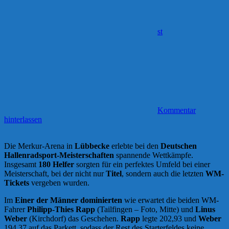
st
Kommentar
hinterlassen
Die Merkur-Arena in
Lübbecke
erlebte bei den
Deutschen
Hallenradsport-Meisterschaften
spannende Wettkämpfe.
Insgesamt
180 Helfer
sorgten für ein perfektes Umfeld bei einer
Meisterschaft, bei der nicht nur
Titel
, sondern auch die letzten
WM-
Tickets
vergeben wurden.
Im
Einer der Männer
dominierten
wie erwartet die beiden WM-
Fahrer
Philipp-Thies Rapp
(Tailfingen – Foto, Mitte) und
Linus
Weber
(Kirchdorf) das Geschehen.
Rapp
legte 202,93 und
Weber
194,37 auf das Parkett, sodass der Rest des Starterfeldes keine