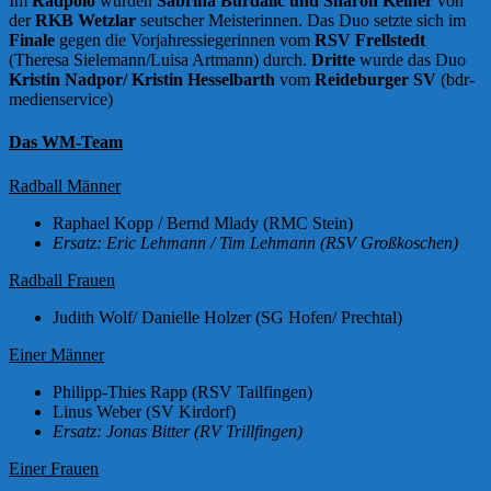
Im
Radpolo
wurden
Sabrina Burdalic und Sharon Keiner
von
der
RKB Wetzlar
seutscher Meisterinnen. Das Duo setzte sich im
Finale
gegen die Vorjahressiegerinnen vom
RSV Frellstedt
(Theresa Sielemann/Luisa Artmann) durch.
Dritte
wurde das Duo
Kristin Nadpor/ Kristin Hesselbarth
vom
Reideburger SV
(bdr-
medienservice)
Das WM-Team
Radball Männer
Raphael Kopp / Bernd Mlady (RMC Stein)
Ersatz: Eric Lehmann / Tim Lehmann (RSV Großkoschen)
Radball Frauen
Judith Wolf/ Danielle Holzer (SG Hofen/ Prechtal)
Einer Männer
Philipp-Thies Rapp (RSV Tailfingen)
Linus Weber (SV Kirdorf)
Ersatz: Jonas Bitter (RV Trillfingen)
Einer Frauen