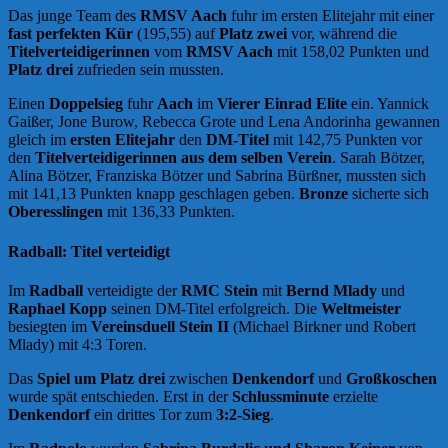
Das junge Team des
RMSV Aach
fuhr im ersten Elitejahr mit einer
fast perfekten Kür
(195,55) auf
Platz zwei
vor, während die
Titelverteidigerinnen
vom
RMSV Aach
mit 158,02 Punkten und
Platz drei
zufrieden sein mussten.
Einen
Doppelsieg
fuhr
Aach
im
Vierer Einrad Elite
ein. Yannick
Gaißer, Jone Burow, Rebecca Grote und Lena Andorinha gewannen
gleich im
ersten Elitejahr
den
DM-Titel
mit 142,75 Punkten vor
den
Titelverteidigerinnen aus dem selben Verein
. Sarah Bötzer,
Alina Bötzer, Franziska Bötzer und Sabrina Bürßner, mussten sich
mit 141,13 Punkten knapp geschlagen geben.
Bronze
sicherte sich
Oberesslingen
mit 136,33 Punkten.
Radball: Titel verteidigt
Im
Radball
verteidigte der
RMC Stein
mit
Bernd Mlady
und
Raphael Kopp
seinen DM-Titel erfolgreich. Die
Weltmeister
besiegten im
Vereinsduell
Stein II
(Michael Birkner und Robert
Mlady) mit 4:3 Toren.
Das
Spiel um Platz drei
zwischen
Denkendorf
und
Großkoschen
wurde spät entschieden. Erst in der
Schlussminute
erzielte
Denkendorf
ein drittes Tor zum
3:2-Sieg
.