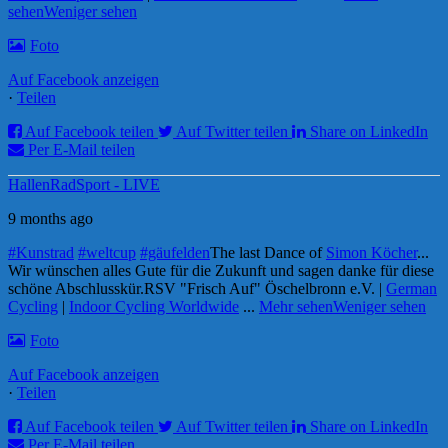
sehen
Weniger sehen
Foto
Auf Facebook anzeigen
·
Teilen
Auf Facebook teilen
Auf Twitter teilen
Share on LinkedIn
Per E-Mail teilen
HallenRadSport - LIVE
9 months ago
#Kunstrad
#weltcup
#gäufelden
The last Dance of
Simon Köcher
...
Wir wünschen alles Gute für die Zukunft und sagen danke für diese
schöne Abschlusskür.
RSV "Frisch Auf" Öschelbronn e.V. |
German
Cycling
|
Indoor Cycling Worldwide
...
Mehr sehen
Weniger sehen
Foto
Auf Facebook anzeigen
·
Teilen
Auf Facebook teilen
Auf Twitter teilen
Share on LinkedIn
Per E-Mail teilen