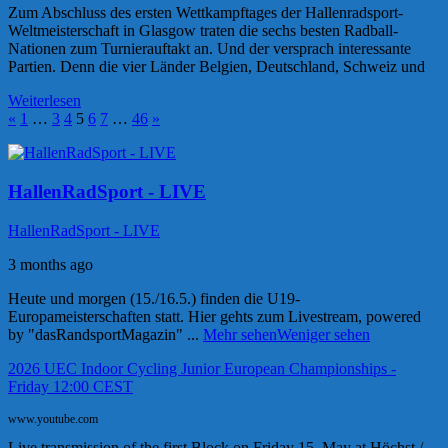
Zum Abschluss des ersten Wettkampftages der Hallenradsport-
Weltmeisterschaft in Glasgow traten die sechs besten Radball-
Nationen zum Turnierauftakt an. Und der versprach interessante
Partien. Denn die vier Länder Belgien, Deutschland, Schweiz und
Weiterlesen
Posts
Vorherige
Nächste
«
1
…
3
4
5
6
7
…
46
»
Beiträge
Beiträge
pagination
HallenRadSport - LIVE
HallenRadSport - LIVE
3 months ago
Heute und morgen (15./16.5.) finden die U19-
Europameisterschaften statt. Hier gehts zum Livestream, powered
by "dasRandsportMagazin"
...
Mehr sehen
Weniger sehen
2026 UEC Indoor Cycling Junior European Championships -
Friday 12:00 CEST
www.youtube.com
Live transmission of the first Block on Friday 15. May at Höchst /