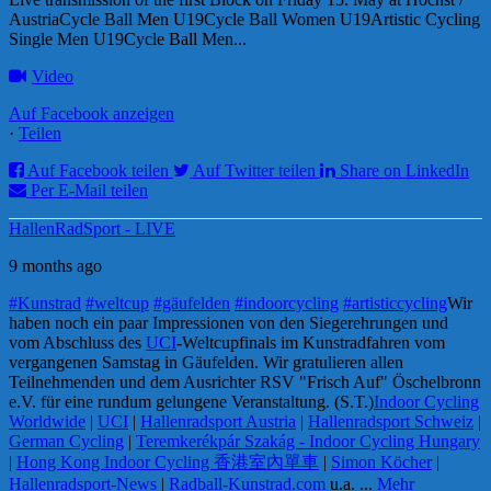
AustriaCycle Ball Men U19Cycle Ball Women U19Artistic Cycling
Single Men U19Cycle Ball Men...
Video
Auf Facebook anzeigen
·
Teilen
Auf Facebook teilen
Auf Twitter teilen
Share on LinkedIn
Per E-Mail teilen
HallenRadSport - LIVE
9 months ago
#Kunstrad
#weltcup
#gäufelden
#indoorcycling
#artisticcycling
Wir
haben noch ein paar Impressionen von den Siegerehrungen und
vom Abschluss des
UCI
-Weltcupfinals im Kunstradfahren vom
vergangenen Samstag in Gäufelden. Wir gratulieren allen
Teilnehmenden und dem Ausrichter RSV "Frisch Auf" Öschelbronn
e.V. für eine rundum gelungene Veranstaltung. (S.T.)
Indoor Cycling
Worldwide
|
UCI
|
Hallenradsport Austria
|
Hallenradsport Schweiz
|
German Cycling
|
Teremkerékpár Szakág - Indoor Cycling Hungary
|
Hong Kong Indoor Cycling 香港室內單車
|
Simon Köcher
|
Hallenradsport-News
|
Radball-Kunstrad.com
u.a.
...
Mehr