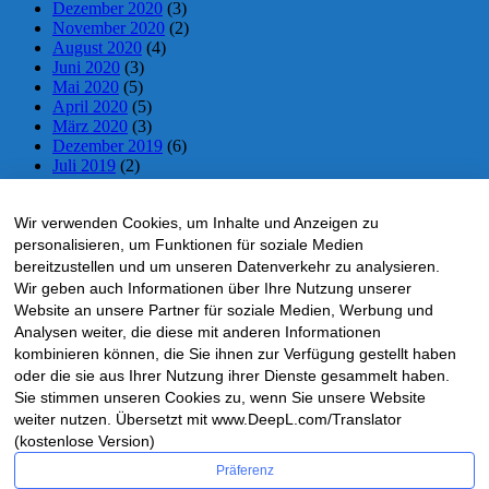
Dezember 2020
(3)
November 2020
(2)
August 2020
(4)
Juni 2020
(3)
Mai 2020
(5)
April 2020
(5)
März 2020
(3)
Dezember 2019
(6)
Juli 2019
(2)
Juni 2019
(2)
Mai 2019
(5)
Wir verwenden Cookies, um Inhalte und Anzeigen zu
April 2019
(5)
März 2019
(1)
personalisieren, um Funktionen für soziale Medien
November 2018
(10)
bereitzustellen und um unseren Datenverkehr zu analysieren.
Oktober 2018
(5)
Wir geben auch Informationen über Ihre Nutzung unserer
September 2018
(1)
Website an unsere Partner für soziale Medien, Werbung und
Mai 2018
(4)
Analysen weiter, die diese mit anderen Informationen
April 2018
(4)
kombinieren können, die Sie ihnen zur Verfügung gestellt haben
März 2018
(1)
oder die sie aus Ihrer Nutzung ihrer Dienste gesammelt haben.
Februar 2018
(2)
Sie stimmen unseren Cookies zu, wenn Sie unsere Website
Dezember 2017
(3)
weiter nutzen. Übersetzt mit www.DeepL.com/Translator
November 2017
(18)
Oktober 2017
(12)
(kostenlose Version)
Präferenz
HRS-LIVTICKER – via Facebook