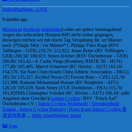
HallenRadSport - LIVE
9 months ago
#Kunstrad
#weltcup
#gäufelden
Leider am späten Samstagabend
wegen des schwachen Hotspot-WiFi nicht online gegangen,
deswegen reichen wir mit einem Tag Verspätung die 1er Männer
nach :)
*Single Men / 1er Männer*
1. Philipp-Thies Rapp (RSV
Tailfingen – GER) 218,70/ 212,92
2. Jonas Beiter (RV Trillfingen –
GER) 200,50/ 188,02
3. Simon Köcher (RSV Öschelbronn – GER)
200,80/ 183,42
---
4. Csaba Varga (Romhany RMTK SE - HUN)
177,80/ 165,40
5. Marcel Schnetzer (RC Höchst – AUT) 163,10/
154,57
6. Yat Nam Chan (South China Athletic Association – HKG)
185,50/ 135,32
7. Kryštof Necas (TJ Favorit Brno – CZE) 122,70/
121,90
8. Rahman Mohammad Hassan (RV Burgheim – AFG)
120,10/ 105,02
9. Yanis Senez (VCE Dorlisheim – FRA) 115,70/
101,82
DNS Christopher Schobel (RC Höchst – AUT) 160,10/ -
(alle
Angaben ohne Gewähr!)
German Cycling
| RSV "Frisch Auf"
Öschelbronn e.V. |
Indoor Cycling Worldwide
|
Teremkerékpár
Szakág - Indoor Cycling Hungary
|
Hong Kong Indoor Cycling 香
港室內單車
...
Mehr sehen
Weniger sehen
Foto