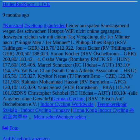
HallenRadSport - LIVE
9 months ago
#Kunstrad
#weltcup
#gäufelden
Leider am späten Samstagabend
wegen des schwachen Hotspot-WiFi nicht online gegangen,
deswegen reichen wir mit einem Tag Verspätung die 1er Männer
nach :)
*Single Men / 1er Männer*
1. Philipp-Thies Rapp (RSV
Tailfingen – GER) 218,70/ 212,92
2. Jonas Beiter (RV Trillfingen –
GER) 200,50/ 188,02
3. Simon Köcher (RSV Öschelbronn – GER)
200,80/ 183,42
---
4. Csaba Varga (Romhany RMTK SE - HUN)
177,80/ 165,40
5. Marcel Schnetzer (RC Höchst – AUT) 163,10/
154,57
6. Yat Nam Chan (South China Athletic Association – HKG)
185,50/ 135,32
7. Kryštof Necas (TJ Favorit Brno – CZE) 122,70/
121,90
8. Rahman Mohammad Hassan (RV Burgheim – AFG)
120,10/ 105,02
9. Yanis Senez (VCE Dorlisheim – FRA) 115,70/
101,82
DNS Christopher Schobel (RC Höchst – AUT) 160,10/ -
(alle
Angaben ohne Gewähr!)
German Cycling
| RSV "Frisch Auf"
Öschelbronn e.V. |
Indoor Cycling Worldwide
|
Teremkerékpár
Szakág - Indoor Cycling Hungary
|
Hong Kong Indoor Cycling 香
港室內單車
...
Mehr sehen
Weniger sehen
Foto
Auf Facebook anzeigen