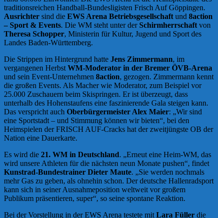
traditionsreichen Handball-Bundesligisten Frisch Auf Göppingen.
Ausrichter
sind die
EWS Arena Betriebsgesellschaft
und
8action
– Sport & Events
. Die WM steht unter der
Schirmherrschaft
von
Theresa Schopper
, Ministerin für Kultur, Jugend und Sport des
Landes Baden-Württemberg.
Die Strippen im Hintergrund hatte
Jens Zimmermann
, im
vergangenen Herbst
WM-Moderator in der Bremer ÖVB-Arena
und sein Event-Unternehmen
8action
, gezogen. Zimmermann kennt
die großen Events. Als Macher wie Moderator, zum Beispiel vor
25.000 Zuschauern beim Skispringen. Er ist überzeugt, dass
unterhalb des Hohenstaufens eine faszinierende Gala steigen kann.
Das verspricht auch
Oberbürgermeister Alex Maier
: „Wir sind
eine Sportstadt – und Stimmung können wir bieten“, bei den
Heimspielen der FRISCH AUF-Cracks hat der zweitjüngste OB der
Nation eine Dauerkarte.
Es wird die
21. WM in Deutschland
. „Erneut eine Heim-WM, das
wird unsere Athleten für die nächsten neun Monate pushen“, findet
Kunstrad-Bundestrainer Dieter Maute
. „Sie werden nochmals
mehr Gas zu geben, als ohnehin schon. Der deutsche Hallenradsport
kann sich in seiner Ausnahmeposition weltweit vor großem
Publikum präsentieren, super“, so seine spontane Reaktion.
Bei der Vorstellung in der EWS Arena testete mit
Lara Füller
die