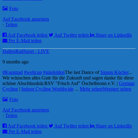
Foto
Auf Facebook anzeigen
·
Teilen
Auf Facebook teilen
Auf Twitter teilen
Share on LinkedIn
Per E-Mail teilen
HallenRadSport - LIVE
9 months ago
#Kunstrad
#weltcup
#gäufelden
The last Dance of
Simon Köcher
...
Wir wünschen alles Gute für die Zukunft und sagen danke für diese
schöne Abschlusskür.
RSV "Frisch Auf" Öschelbronn e.V. |
German
Cycling
|
Indoor Cycling Worldwide
...
Mehr sehen
Weniger sehen
Foto
Auf Facebook anzeigen
·
Teilen
Auf Facebook teilen
Auf Twitter teilen
Share on LinkedIn
Per E-Mail teilen