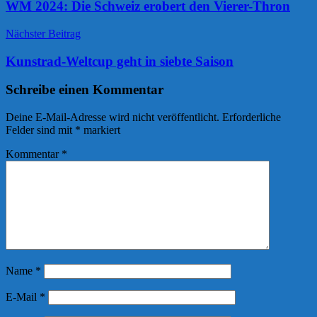
Navigation
WM 2024: Die Schweiz erobert den Vierer-Thron
Nächster Beitrag
Kunstrad-Weltcup geht in siebte Saison
Schreibe einen Kommentar
Deine E-Mail-Adresse wird nicht veröffentlicht.
Erforderliche
Felder sind mit
*
markiert
Kommentar
*
Name
*
E-Mail
*