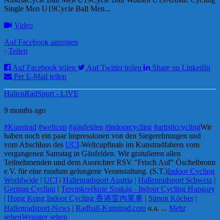
Single Men U19Cycle Ball Men...
Video
Auf Facebook anzeigen
·
Teilen
Auf Facebook teilen
Auf Twitter teilen
Share on LinkedIn
Per E-Mail teilen
HallenRadSport - LIVE
9 months ago
#Kunstrad
#weltcup
#gäufelden
#indoorcycling
#artisticcycling
Wir
haben noch ein paar Impressionen von den Siegerehrungen und
vom Abschluss des
UCI
-Weltcupfinals im Kunstradfahren vom
vergangenen Samstag in Gäufelden. Wir gratulieren allen
Teilnehmenden und dem Ausrichter RSV "Frisch Auf" Öschelbronn
e.V. für eine rundum gelungene Veranstaltung. (S.T.)
Indoor Cycling
Worldwide
|
UCI
|
Hallenradsport Austria
|
Hallenradsport Schweiz
|
German Cycling
|
Teremkerékpár Szakág - Indoor Cycling Hungary
|
Hong Kong Indoor Cycling 香港室內單車
|
Simon Köcher
|
Hallenradsport-News
|
Radball-Kunstrad.com
u.a.
...
Mehr
sehen
Weniger sehen