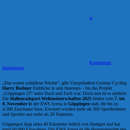
st
Kommentar
hinterlassen
„Das waren schlaflose Nächte“, gibt Vizepräsident German Cycling
Harry Bodmer
Einblicke in sein Innerstes – bis das Projekt
„Göppingen 25“ unter Dach und Fach war. Doch nun ist es amtlich:
Die
Hallenradsport-Weltmeisterschaften 2025
finden vom
7. bis
9. November i
n der EWS Arena in
Göppingen
statt, die bis zu
4.500 Zuschauer fasst. Erwartet werden mehr als 300 Sportlerinnen
und Sportler aus mehr als 20 Nationen.
Göppingen liegt zirka 40 Kilometer östlich von Stuttgart und hat
rund 60.000 Einwohner. Die EWS Arena ist die Heimspielstätte des