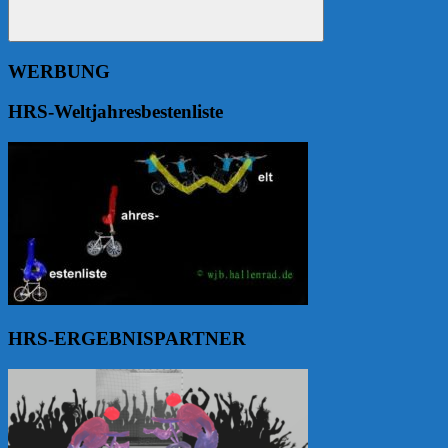
Suchen
WERBUNG
HRS-Weltjahresbestenliste
HRS-ERGEBNISPARTNER