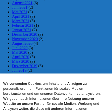
August 2021
(6)
Juni 2021
(2)
Mai 2021
(3)
April 2021
(8)
März 2021
(5)
Februar 2021
(1)
Januar 2021
(2)
Dezember 2020
(3)
November 2020
(2)
August 2020
(4)
Juni 2020
(3)
Mai 2020
(5)
April 2020
(5)
März 2020
(3)
Dezember 2019
(6)
Juli 2019
(2)
Juni 2019
(2)
Mai 2019
(5)
Wir verwenden Cookies, um Inhalte und Anzeigen zu
April 2019
(5)
März 2019
(1)
personalisieren, um Funktionen für soziale Medien
November 2018
(10)
bereitzustellen und um unseren Datenverkehr zu analysieren.
Oktober 2018
(5)
Wir geben auch Informationen über Ihre Nutzung unserer
September 2018
(1)
Website an unsere Partner für soziale Medien, Werbung und
Mai 2018
(4)
Analysen weiter, die diese mit anderen Informationen
April 2018
(4)