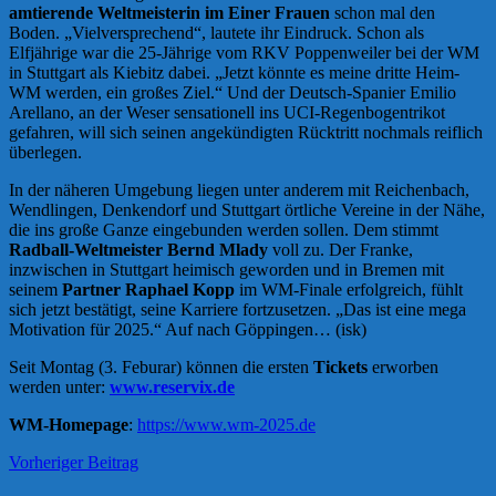
amtierende Weltmeisterin im Einer Frauen
schon mal den
Boden. „Vielversprechend“, lautete ihr Eindruck. Schon als
Elfjährige war die 25-Jährige vom RKV Poppenweiler bei der WM
in Stuttgart als Kiebitz dabei. „Jetzt könnte es meine dritte Heim-
WM werden, ein großes Ziel.“ Und der Deutsch-Spanier Emilio
Arellano, an der Weser sensationell ins UCI-Regenbogentrikot
gefahren, will sich seinen angekündigten Rücktritt nochmals reiflich
überlegen.
In der näheren Umgebung liegen unter anderem mit Reichenbach,
Wendlingen, Denkendorf und Stuttgart örtliche Vereine in der Nähe,
die ins große Ganze eingebunden werden sollen. Dem stimmt
Radball-Weltmeister Bernd Mlady
voll zu. Der Franke,
inzwischen in Stuttgart heimisch geworden und in Bremen mit
seinem
Partner Raphael Kopp
im WM-Finale erfolgreich, fühlt
sich jetzt bestätigt, seine Karriere fortzusetzen. „Das ist eine mega
Motivation für 2025.“ Auf nach Göppingen… (isk)
Seit Montag (3. Feburar) können die ersten
Tickets
erworben
werden unter:
www.reservix.de
WM-Homepage
:
https://www.wm-2025.de
Beitrags-
News
Vorheriger Beitrag