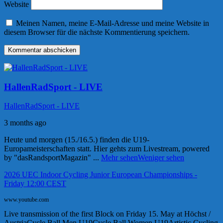
Website
Meinen Namen, meine E-Mail-Adresse und meine Website in
diesem Browser für die nächste Kommentierung speichern.
HallenRadSport - LIVE
HallenRadSport - LIVE
3 months ago
Heute und morgen (15./16.5.) finden die U19-
Europameisterschaften statt. Hier gehts zum Livestream, powered
by "dasRandsportMagazin"
...
Mehr sehen
Weniger sehen
2026 UEC Indoor Cycling Junior European Championships -
Friday 12:00 CEST
www.youtube.com
Live transmission of the first Block on Friday 15. May at Höchst /
AustriaCycle Ball Men U19Cycle Ball Women U19Artistic Cycling