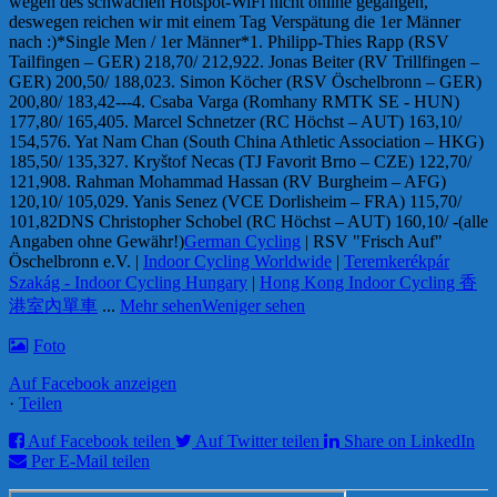
wegen des schwachen Hotspot-WiFi nicht online gegangen,
deswegen reichen wir mit einem Tag Verspätung die 1er Männer
nach :)
*Single Men / 1er Männer*
1. Philipp-Thies Rapp (RSV
Tailfingen – GER) 218,70/ 212,92
2. Jonas Beiter (RV Trillfingen –
GER) 200,50/ 188,02
3. Simon Köcher (RSV Öschelbronn – GER)
200,80/ 183,42
---
4. Csaba Varga (Romhany RMTK SE - HUN)
177,80/ 165,40
5. Marcel Schnetzer (RC Höchst – AUT) 163,10/
154,57
6. Yat Nam Chan (South China Athletic Association – HKG)
185,50/ 135,32
7. Kryštof Necas (TJ Favorit Brno – CZE) 122,70/
121,90
8. Rahman Mohammad Hassan (RV Burgheim – AFG)
120,10/ 105,02
9. Yanis Senez (VCE Dorlisheim – FRA) 115,70/
101,82
DNS Christopher Schobel (RC Höchst – AUT) 160,10/ -
(alle
Angaben ohne Gewähr!)
German Cycling
| RSV "Frisch Auf"
Öschelbronn e.V. |
Indoor Cycling Worldwide
|
Teremkerékpár
Szakág - Indoor Cycling Hungary
|
Hong Kong Indoor Cycling 香
港室內單車
...
Mehr sehen
Weniger sehen
Foto
Auf Facebook anzeigen
·
Teilen
Auf Facebook teilen
Auf Twitter teilen
Share on LinkedIn
Per E-Mail teilen