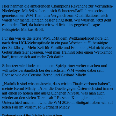
Hier nahmen die amtierenden Champions Revanche zur Vorrunden-
Niederlage. Mit 8:6 sicherten sich Schnetzer/Bröll ihren sechsten
gemeinsamen WM-Titel. „Im Vergleich zum Qualifikationsmatch
waren wir mental einfach besser eingestellt. Wir wussten, jetzt geht
es um den Titel, da haben wir wirklich alles gegeben“, sagte
Feldspieler Markus Bröll.
Für ihn war es die letzte WM. „Mit dem Wettkampfsport höre ich
nach dem UCI-Weltcupfinale in ein paar Wochen auf“, bestätigte
der 32-Jährige. Mehr Zeit für Familie und Freunde. „Mal nicht eine
Geburtstagsfeier absagen, weil man Training oder einen Wettkampf
hat“, freut er sich auf mehr Zeit dafür.
Schnetzer wird indes mit neuem Spielpartner weiter machen und
will selbstverständlich bei der nächsten WM wieder dabei sein.
Ebenso wie die Cousins Bernd und Gerhard Mlady.
„Natürlich sind wir enttäuscht, dass wir im Finale verloren haben“,
meinte Bernd Mlady. „Aber die Duelle gegen Österreich sind immer
auf einen so hohen und ausgeglichenen Niveau, was man auch
wieder an den vielen Toren sah.“ Es seien Kleinigkeiten, die den
Unterschied machen. „Und die WM 2020 in Stuttgart haben wir auf
jeden Fall im Visier“, so Gerdhard Mlady.
Relegation: Alles bleibt beim Alten