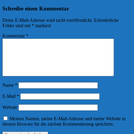
Schreibe einen Kommentar
Deine E-Mail-Adresse wird nicht veröffentlicht.
Erforderliche
Felder sind mit
*
markiert
Kommentar
*
Name
*
E-Mail
*
Website
Meinen Namen, meine E-Mail-Adresse und meine Website in
diesem Browser für die nächste Kommentierung speichern.