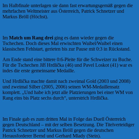
Im Halbfinale unterlagen sie dann fast erwartungsgemäß gegen die
mehrfachen Weltmeister aus Österreich, Patrick Schnetzer und
Markus Bröll (Höchst).
Im
Match um Rang drei
ging es dann wieder gegen die
Tschechen. Doch dieses Mal erwischten Waibel/Waibel einen
klassischen Fehlstart, gerieten bis zur Pause mit 0:3 in Rückstand.
Am Ende stand eine bittere 0:6-Pleite für die Schweizer zu Buche.
Für die Tschechen Jiří Hrdlička (46) und Pavel Loskot (41) war es
indes die erste gemeinsame Medaille.
Und Hrdlička machte damit nach zweimal Gold (2003 und 2008)
und zweimal Silber (2005, 2006) seinen WM-Medaillensatz
komplett. „Und habe ich jetzt alle Platzierungen bei einer WM von
Rang eins bis Platz sechs durch“, unterstrich Hrdlička.
Im Finale gab es zum dritten Mal in Folge das Duell Österreich
gegen Deutschland – mit der selben Besetzung. Die Titelverteidiger
Patrick Schnetzer und Markus Bröll gegen die deutschen
Herausforderer Bernd und Gerhard Mlady (Stein).