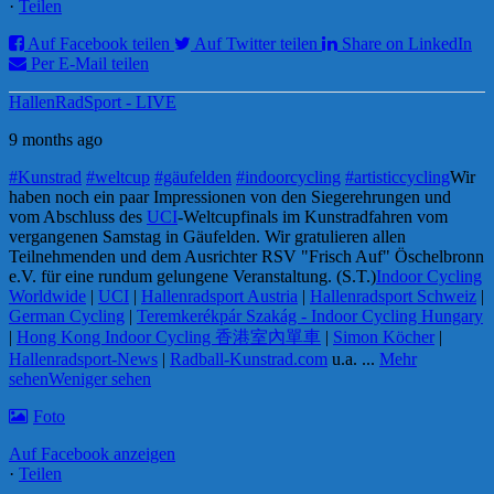
·
Teilen
Auf Facebook teilen
Auf Twitter teilen
Share on LinkedIn
Per E-Mail teilen
HallenRadSport - LIVE
9 months ago
#Kunstrad
#weltcup
#gäufelden
#indoorcycling
#artisticcycling
Wir
haben noch ein paar Impressionen von den Siegerehrungen und
vom Abschluss des
UCI
-Weltcupfinals im Kunstradfahren vom
vergangenen Samstag in Gäufelden. Wir gratulieren allen
Teilnehmenden und dem Ausrichter RSV "Frisch Auf" Öschelbronn
e.V. für eine rundum gelungene Veranstaltung. (S.T.)
Indoor Cycling
Worldwide
|
UCI
|
Hallenradsport Austria
|
Hallenradsport Schweiz
|
German Cycling
|
Teremkerékpár Szakág - Indoor Cycling Hungary
|
Hong Kong Indoor Cycling 香港室內單車
|
Simon Köcher
|
Hallenradsport-News
|
Radball-Kunstrad.com
u.a.
...
Mehr
sehen
Weniger sehen
Foto
Auf Facebook anzeigen
·
Teilen