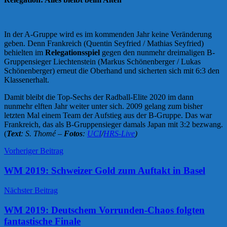
In der A-Gruppe wird es im kommenden Jahr keine Veränderung
geben. Denn Frankreich (Quentin Seyfried / Mathias Seyfried)
behielten im
Relegationsspiel
gegen den nunmehr dreimaligen B-
Gruppensieger Liechtenstein (Markus Schönenberger / Lukas
Schönenberger) erneut die Oberhand und sicherten sich mit 6:3 den
Klassenerhalt.
Damit bleibt die Top-Sechs der Radball-Elite 2020 im dann
nunmehr elften Jahr weiter unter sich. 2009 gelang zum bisher
letzten Mal einem Team der Aufstieg aus der B-Gruppe. Das war
Frankreich, das als B-Gruppensieger damals Japan mit 3:2 bezwang.
(
Text
: S. Thomé –
Fotos
:
UCI
/
HRS-Live
)
Beitrags-
News
Vorheriger Beitrag
Navigation
WM 2019: Schweizer Gold zum Auftakt in Basel
Nächster Beitrag
WM 2019: Deutschem Vorrunden-Chaos folgten
fantastische Finale