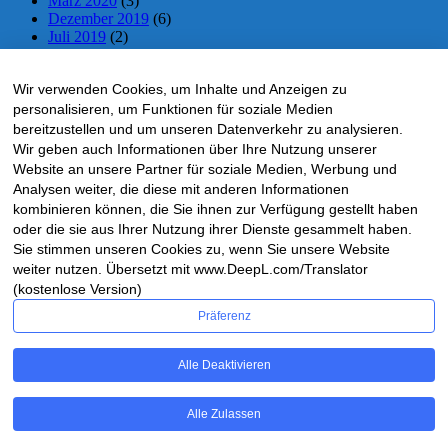
März 2020
(3)
Dezember 2019
(6)
Juli 2019
(2)
Juni 2019
(2)
Mai 2019
(5)
Wir verwenden Cookies, um Inhalte und Anzeigen zu
April 2019
(5)
März 2019
(1)
personalisieren, um Funktionen für soziale Medien
November 2018
(10)
bereitzustellen und um unseren Datenverkehr zu analysieren.
Oktober 2018
(5)
Wir geben auch Informationen über Ihre Nutzung unserer
September 2018
(1)
Website an unsere Partner für soziale Medien, Werbung und
Mai 2018
(4)
Analysen weiter, die diese mit anderen Informationen
April 2018
(4)
kombinieren können, die Sie ihnen zur Verfügung gestellt haben
März 2018
(1)
oder die sie aus Ihrer Nutzung ihrer Dienste gesammelt haben.
Februar 2018
(2)
Sie stimmen unseren Cookies zu, wenn Sie unsere Website
Dezember 2017
(3)
weiter nutzen. Übersetzt mit www.DeepL.com/Translator
November 2017
(18)
Oktober 2017
(12)
(kostenlose Version)
Präferenz
HRS-LIVTICKER – via Facebook
Alle Deaktivieren
Ticker
Alle Zulassen
WordPress Theme: Treville by ThemeZee.