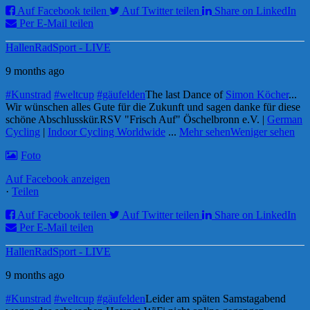
Auf Facebook teilen
Auf Twitter teilen
Share on LinkedIn
Per E-Mail teilen
HallenRadSport - LIVE
9 months ago
#Kunstrad
#weltcup
#gäufelden
The last Dance of
Simon Köcher
...
Wir wünschen alles Gute für die Zukunft und sagen danke für diese
schöne Abschlusskür.
RSV "Frisch Auf" Öschelbronn e.V. |
German
Cycling
|
Indoor Cycling Worldwide
...
Mehr sehen
Weniger sehen
Foto
Auf Facebook anzeigen
·
Teilen
Auf Facebook teilen
Auf Twitter teilen
Share on LinkedIn
Per E-Mail teilen
HallenRadSport - LIVE
9 months ago
#Kunstrad
#weltcup
#gäufelden
Leider am späten Samstagabend