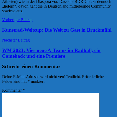
Athleten) wie in der Diaspora vor. Dass die BDR-Cracks dennoch
„liefern“, davon geht die in Deutschland mitfiebernde Community
sowieso aus.
Beitrags-
International
Vorheriger Beitrag
Kunstradfahren
Navigation
News
Kunstrad-Weltcup: Die Welt zu Gast in Bruckmühl
Radball
Nächster Beitrag
WM 2023: Vier neue A-Teams im Radball, ein
Comeback und eine Premiere
Schreibe einen Kommentar
Deine E-Mail-Adresse wird nicht veröffentlicht.
Erforderliche
Felder sind mit
*
markiert
Kommentar
*