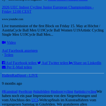
2026 UEC Indoor Cycling Junior European Championships -
Friday 12:00 CEST
www.youtube.com
Live transmission of the first Block on Friday 15. May at Höchst /
AustriaCycle Ball Men U19Cycle Ball Women U19Artistic Cycling
Single Men U19Cycle Ball Men...
Video
Auf Facebook anzeigen
·
Teilen
Auf Facebook teilen
Auf Twitter teilen
Share on LinkedIn
Per E-Mail teilen
HallenRadSport - LIVE
9 months ago
#Kunstrad
#weltcup
#gäufelden
#indoorcycling
#artisticcycling
Wir
haben noch ein paar Impressionen von den Siegerehrungen und
vom Abschluss des
UCI
-Weltcupfinals im Kunstradfahren vom
vergangenen Samstag in Gäufelden. Wir gratulieren allen