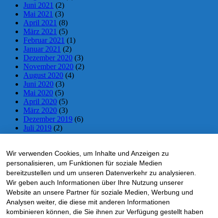
Juni 2021
(2)
Mai 2021
(3)
April 2021
(8)
März 2021
(5)
Februar 2021
(1)
Januar 2021
(2)
Dezember 2020
(3)
November 2020
(2)
August 2020
(4)
Juni 2020
(3)
Mai 2020
(5)
April 2020
(5)
März 2020
(3)
Dezember 2019
(6)
Juli 2019
(2)
Juni 2019
(2)
Mai 2019
(5)
Wir verwenden Cookies, um Inhalte und Anzeigen zu
April 2019
(5)
März 2019
(1)
personalisieren, um Funktionen für soziale Medien
November 2018
(10)
bereitzustellen und um unseren Datenverkehr zu analysieren.
Oktober 2018
(5)
Wir geben auch Informationen über Ihre Nutzung unserer
September 2018
(1)
Website an unsere Partner für soziale Medien, Werbung und
Mai 2018
(4)
Analysen weiter, die diese mit anderen Informationen
April 2018
(4)
kombinieren können, die Sie ihnen zur Verfügung gestellt haben
März 2018
(1)