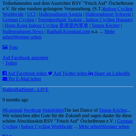
Teilnehmenden und dem Ausrichter RSV "Frisch Auf" Öschelbronn
e.V. für eine rundum gelungene Veranstaltung. (S.T.)
Indoor Cycling
Worldwide
|
UCI
|
Hallenradsport Austria
|
Hallenradsport Schweiz
|
German Cycling
|
Teremkerékpár Szakág - Indoor Cycling Hungary
|
Hong Kong Indoor Cycling 香港室內單車
|
Simon Köcher
|
Hallenradsport-News
|
Radball-Kunstrad.com
u.a.
...
Mehr
sehen
Weniger sehen
Foto
Auf Facebook anzeigen
·
Teilen
Auf Facebook teilen
Auf Twitter teilen
Share on LinkedIn
Per E-Mail teilen
HallenRadSport - LIVE
9 months ago
#Kunstrad
#weltcup
#gäufelden
The last Dance of
Simon Köcher
...
Wir wünschen alles Gute für die Zukunft und sagen danke für diese
schöne Abschlusskür.
RSV "Frisch Auf" Öschelbronn e.V. |
German
Cycling
|
Indoor Cycling Worldwide
...
Mehr sehen
Weniger sehen