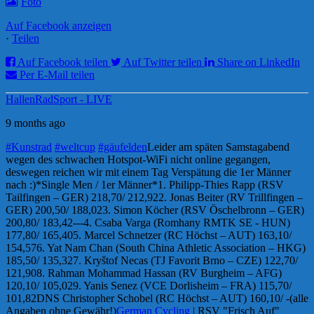
Foto
Auf Facebook anzeigen
·
Teilen
Auf Facebook teilen
Auf Twitter teilen
Share on LinkedIn
Per E-Mail teilen
HallenRadSport - LIVE
9 months ago
#Kunstrad
#weltcup
#gäufelden
Leider am späten Samstagabend
wegen des schwachen Hotspot-WiFi nicht online gegangen,
deswegen reichen wir mit einem Tag Verspätung die 1er Männer
nach :)
*Single Men / 1er Männer*
1. Philipp-Thies Rapp (RSV
Tailfingen – GER) 218,70/ 212,92
2. Jonas Beiter (RV Trillfingen –
GER) 200,50/ 188,02
3. Simon Köcher (RSV Öschelbronn – GER)
200,80/ 183,42
---
4. Csaba Varga (Romhany RMTK SE - HUN)
177,80/ 165,40
5. Marcel Schnetzer (RC Höchst – AUT) 163,10/
154,57
6. Yat Nam Chan (South China Athletic Association – HKG)
185,50/ 135,32
7. Kryštof Necas (TJ Favorit Brno – CZE) 122,70/
121,90
8. Rahman Mohammad Hassan (RV Burgheim – AFG)
120,10/ 105,02
9. Yanis Senez (VCE Dorlisheim – FRA) 115,70/
101,82
DNS Christopher Schobel (RC Höchst – AUT) 160,10/ -
(alle
Angaben ohne Gewähr!)
German Cycling
| RSV "Frisch Auf"