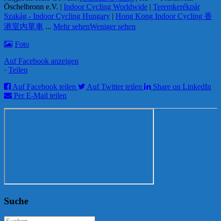
Öschelbronn e.V. |
Indoor Cycling Worldwide
|
Teremkerékpár
Szakág - Indoor Cycling Hungary
|
Hong Kong Indoor Cycling 香
港室內單車
...
Mehr sehen
Weniger sehen
Foto
Auf Facebook anzeigen
·
Teilen
Auf Facebook teilen
Auf Twitter teilen
Share on LinkedIn
Per E-Mail teilen
Suche
Suchen