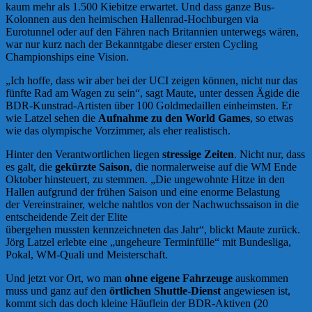
kaum mehr als 1.500 Kiebitze erwartet. Und dass ganze Bus-
Kolonnen aus den heimischen Hallenrad-Hochburgen via
Eurotunnel oder auf den Fähren nach Britannien unterwegs wären,
war nur kurz nach der Bekanntgabe dieser ersten Cycling
Championships eine Vision.
„Ich hoffe, dass wir aber bei der UCI zeigen können, nicht nur das
fünfte Rad am Wagen zu sein“, sagt Maute, unter dessen Ägide die
BDR-Kunstrad-Artisten über 100 Goldmedaillen einheimsten. Er
wie Latzel sehen die
Aufnahme zu den World Games
, so etwas
wie das olympische Vorzimmer, als eher realistisch.
Hinter den Verantwortlichen liegen
stressige Zeiten
. Nicht nur, dass
es galt, die
gekürzte Saison
, die normalerweise auf die WM Ende
Oktober hinsteuert, zu stemmen. „Die ungewohnte Hitze in den
Hallen aufgrund der frühen Saison und eine enorme Belastung
der Vereinstrainer, welche nahtlos von der Nachwuchssaison in die
entscheidende Zeit der Elite
übergehen mussten kennzeichneten das Jahr“, blickt Maute zurück.
Jörg Latzel erlebte eine „ungeheure Terminfülle“ mit Bundesliga,
Pokal, WM-Quali und Meisterschaft.
Und jetzt vor Ort, wo man
ohne eigene Fahrzeuge
auskommen
muss und ganz auf den
örtlichen Shuttle-Dienst
angewiesen ist,
kommt sich das doch kleine Häuflein der BDR-Aktiven (20