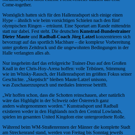
Come-together.
Womöglich hatten sich für den Hallenradsport sich einige einen
Hype – ähnlich wie beim vorsichtigen Schielen nach den fünf
olympischen Ringen – erträumt. Eine Sportart am Rande mittendrin
statt nur dabei. Fest steht. Die deutschen
Kunstrad-Bundestrainer
Dieter Maute
und
Radball-Coach Jörg Latzel
konzentrieren sich
bevorzugt auf das sportlich Machbare – die komplexe Vorbereitung
unter großem Zeitdruck und die ungewohnten Bedingungen in der
Halle verlangten alles ab.
Nur insgeheim darf das erfolgreiche Trainer-Duo auf den Großen
Knall in der Chris-Hoy-Arena hoffen: volle Tribünen, Stimmung
wie im Whisky-Rausch, der Hallenradsport im größten Fokus seiner
Geschichte. „Skeptisch“ bleiben Maute/Latzel unisono,
was Zuschauerzuspruch und mediales Interesse betrifft.
„Wir hoffen schon, dass die Schotten reinschauen, aber natürlich
wäre das Highlight in der Schweiz oder Österreich ganz
anders wahrgenommen worden.“ Kunstradsport und Radball
existieren weder in den Highlands noch den Central Lowlands,
spielen im gesamten United Kingdom eine untergeordnete Rolle.
Während beim WM-Straßenrennen der Männer die komplette Stadt
am Streckenrand stand, werden von Freitag bis Sonntag jeweils