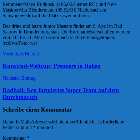
Rethmeier/Maya Rudkoski (106,00/Liemer RC) und Nele
Maskos/Mia Blendermann (85,52/RS Niedersachsen
Schwanewede) auf die Plätze zwei und drei.
Das dritte und letzte Junior Masters findet am 6. April in Bad
Saarow in Brandenburg statt. Die Europameisterschaften werden
vom 10. bis 11. Mai in Amorbach in Bayern ausgetragen.
(red/ws/Foto: ws)
Beitrags-
News
Vorheriger Beitrag
Navigation
Kunstrad-Weltcup: Premiere in Italien
Nächster Beitrag
Radball: Neu formiertes Super-Team auf dem
Durchmarsch
Schreibe einen Kommentar
Deine E-Mail-Adresse wird nicht veröffentlicht.
Erforderliche
Felder sind mit
*
markiert
Kommentar
*