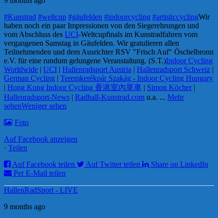
9 months ago
#Kunstrad
#weltcup
#gäufelden
#indoorcycling
#artisticcycling
Wir
haben noch ein paar Impressionen von den Siegerehrungen und
vom Abschluss des
UCI
-Weltcupfinals im Kunstradfahren vom
vergangenen Samstag in Gäufelden. Wir gratulieren allen
Teilnehmenden und dem Ausrichter RSV "Frisch Auf" Öschelbronn
e.V. für eine rundum gelungene Veranstaltung. (S.T.)
Indoor Cycling
Worldwide
|
UCI
|
Hallenradsport Austria
|
Hallenradsport Schweiz
|
German Cycling
|
Teremkerékpár Szakág - Indoor Cycling Hungary
|
Hong Kong Indoor Cycling 香港室內單車
|
Simon Köcher
|
Hallenradsport-News
|
Radball-Kunstrad.com
u.a.
...
Mehr
sehen
Weniger sehen
Foto
Auf Facebook anzeigen
·
Teilen
Auf Facebook teilen
Auf Twitter teilen
Share on LinkedIn
Per E-Mail teilen
HallenRadSport - LIVE
9 months ago