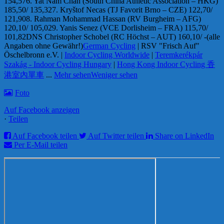
154,57
6. Yat Nam Chan (South China Athletic Association – HKG)
185,50/ 135,32
7. Kryštof Necas (TJ Favorit Brno – CZE) 122,70/
121,90
8. Rahman Mohammad Hassan (RV Burgheim – AFG)
120,10/ 105,02
9. Yanis Senez (VCE Dorlisheim – FRA) 115,70/
101,82
DNS Christopher Schobel (RC Höchst – AUT) 160,10/ -
(alle
Angaben ohne Gewähr!)
German Cycling
| RSV "Frisch Auf"
Öschelbronn e.V. |
Indoor Cycling Worldwide
|
Teremkerékpár
Szakág - Indoor Cycling Hungary
|
Hong Kong Indoor Cycling 香
港室內單車
...
Mehr sehen
Weniger sehen
Foto
Auf Facebook anzeigen
·
Teilen
Auf Facebook teilen
Auf Twitter teilen
Share on LinkedIn
Per E-Mail teilen