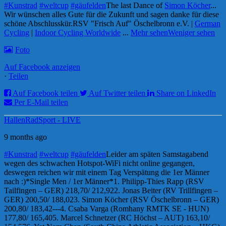
#Kunstrad
#weltcup
#gäufelden
The last Dance of
Simon Köcher
...
Wir wünschen alles Gute für die Zukunft und sagen danke für diese
schöne Abschlusskür.
RSV "Frisch Auf" Öschelbronn e.V. |
German
Cycling
|
Indoor Cycling Worldwide
...
Mehr sehen
Weniger sehen
Foto
Auf Facebook anzeigen
·
Teilen
Auf Facebook teilen
Auf Twitter teilen
Share on LinkedIn
Per E-Mail teilen
HallenRadSport - LIVE
9 months ago
#Kunstrad
#weltcup
#gäufelden
Leider am späten Samstagabend
wegen des schwachen Hotspot-WiFi nicht online gegangen,
deswegen reichen wir mit einem Tag Verspätung die 1er Männer
nach :)
*Single Men / 1er Männer*
1. Philipp-Thies Rapp (RSV
Tailfingen – GER) 218,70/ 212,92
2. Jonas Beiter (RV Trillfingen –
GER) 200,50/ 188,02
3. Simon Köcher (RSV Öschelbronn – GER)
200,80/ 183,42
---
4. Csaba Varga (Romhany RMTK SE - HUN)
177,80/ 165,40
5. Marcel Schnetzer (RC Höchst – AUT) 163,10/