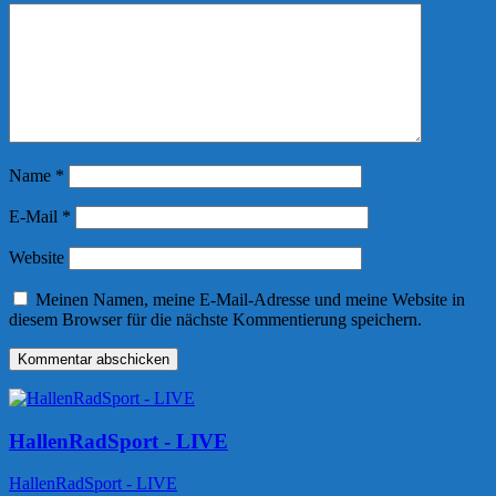
Name
*
E-Mail
*
Website
Meinen Namen, meine E-Mail-Adresse und meine Website in
diesem Browser für die nächste Kommentierung speichern.
HallenRadSport - LIVE
HallenRadSport - LIVE