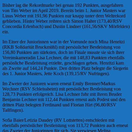
Bisher lag die Rekordmarke bei genau 192 Punkten, ausgefahren
von Tim Weber im April 2019. Bereits beim 1. Junior Masters war
Linus Weber mit 191,96 Punkten nur knapp unter dem Weltrekord
geblieben. Hinter Weber reihten sich Simon Halter (173,40/RSV
Concordia Erlenbach) und Dustin Lindner (161,56/SKV Mörfelden)
ein.
Im Einer der Juniorinnen war in der Vorrunde noch Mina Henritzi
(RKB Solidarität Bruckmühl) mit persönlicher Bestleistung von
156,80 Punkten am stärksten, doch im Finale musste sie sich ihrer
Vereinskameradin Lisa Lechner, die mit 148,83 Punkten ebenfalls
persönliche Bestleistung erzielte, geschlagen geben. Henritzi kam
als Zweite auf 144,24 Punkte. Den dritten Platz belegte die Siegerin
des 1. Junior Masters, Jette Koch (139,15/RV Nufringen).
Im Zweier der Junioren waren erneut Emily Brenner/Markus
Wechner (RSV Schleissheim) mit persönlicher Bestleistung von
128,73 Punkten erfolgreich. Lisa Lechner fuhr mit ihrem Bruder
Benjamin Lechner mit 112,44 Punkten erneut aufs Podest und den
dritten Platz belegten Ferdinand und Florian Hirt (96,80/RSV
Tailfingen).
Sofia Baier/Letizia Daudey (RV Lottstetten) entschieden mit
ebenfalls persönlicher Bestleistung von 113,72 Punkten auch erneut
das Zweier der Juniorinnen für sich. Sie verwiesen Melina