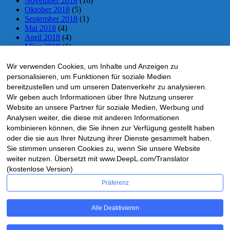
November 2018
(10)
Oktober 2018
(5)
September 2018
(1)
Mai 2018
(4)
April 2018
(4)
März 2018
(1)
Februar 2018
(2)
Dezember 2017
(3)
Wir verwenden Cookies, um Inhalte und Anzeigen zu
November 2017
(18)
personalisieren, um Funktionen für soziale Medien
Oktober 2017
(12)
bereitzustellen und um unseren Datenverkehr zu analysieren.
Wir geben auch Informationen über Ihre Nutzung unserer
HRS-LIVTICKER – via Facebook
Website an unsere Partner für soziale Medien, Werbung und
Analysen weiter, die diese mit anderen Informationen
kombinieren können, die Sie ihnen zur Verfügung gestellt haben
oder die sie aus Ihrer Nutzung ihrer Dienste gesammelt haben.
Sie stimmen unseren Cookies zu, wenn Sie unsere Website
weiter nutzen. Übersetzt mit www.DeepL.com/Translator
(kostenlose Version)
Präferenz
Alle Deaktivieren
Ticker